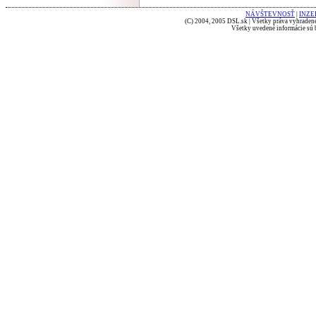
NÁVŠTEVNOSŤ
|
INZE
(C) 2004, 2005 DSL.sk | Všetky práva vyhradené
Všetky uvedené informácie sú b