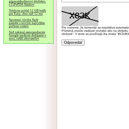
gigawatthodinové úložisko,
z LiFePO4 článkov
Telekom pridal 12 GB balík
pre Easy, chce zaň 12 eur
Spustená výroba flash
pamäte s novým najvyšším
počtom vrstiev
Pre overenie, že komentár sa nepridáva automatizov
Písmená musíte zadávať rovnako ako na obrázku veľk
Súd zakázal samojazdiacim
obrázok". V texte sa používajú iba znaky "BC
Google taxíkom dobíjanie v
noci, rušili obyvateľov