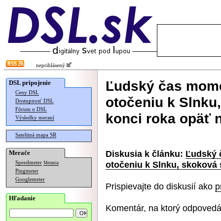
neprihlásený
Ľudský čas mome
DSL pripojenie
Ceny DSL
otočeniu k Slnku
Dostupnosť DSL
Fórum o DSL
konci roka opäť 
Výsledky meraní
Satelitná mapa SR
Diskusia k článku:
Ľudský 
Merače
otočeniu k Slnku, skoková
Speedmeter
Merania
Pingmeter
Googlemeter
Prispievajte do diskusií ako
p
Hľadanie
Komentár, na ktorý odpovedá