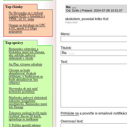
Top články
Re: .....
Od: Dzifo | Pridané: 2024-07-08 10:51:07
Na Slovensku sa v tichosti
vypína ADSL v lokalitách s
skokotom, povedal krtko Kot
VDSL, už 31. mája
Odpovedať
Orange sa doťahuje na UPC
a O2, spustí 2.5 Gbps
pripojenie
Meno:
Top správy
Titulok:
Rumunsko odstrelmi a
blokádou mení tok Dunaja,
aby udržalo jadrovú
elektráreň v chode
Text:
Joj Play výrazne zdražuje
Chrome sa bude
aktualizovať dvakrát
týždenne, v budúcnosti sa
bude aktualizovať bez
reštartov
Slovensko.sk má opäť
technické problémy
Maďarsko jadrovú elektráreň
nakoniec kompletne
neodstavilo, Rumunsko mení
tok Dunaja
Železnice znižujú kvôli teplu
Prihláste sa
a povoľte si emailové notifiká
rýchlosť iba na 50 km/h,
spôsobuje to meškanie
Overovací text:
V Poľsku spustili takmer