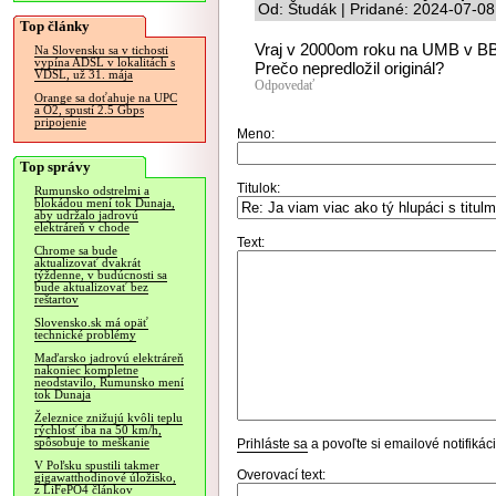
Od: Študák | Pridané: 2024-07-08
Top články
Vraj v 2000om roku na UMB v BB 
Na Slovensku sa v tichosti
vypína ADSL v lokalitách s
Prečo nepredložil originál?
VDSL, už 31. mája
Odpovedať
Orange sa doťahuje na UPC
a O2, spustí 2.5 Gbps
pripojenie
Meno:
Top správy
Titulok:
Rumunsko odstrelmi a
blokádou mení tok Dunaja,
aby udržalo jadrovú
elektráreň v chode
Text:
Chrome sa bude
aktualizovať dvakrát
týždenne, v budúcnosti sa
bude aktualizovať bez
reštartov
Slovensko.sk má opäť
technické problémy
Maďarsko jadrovú elektráreň
nakoniec kompletne
neodstavilo, Rumunsko mení
tok Dunaja
Železnice znižujú kvôli teplu
rýchlosť iba na 50 km/h,
spôsobuje to meškanie
Prihláste sa
a povoľte si emailové notifiká
V Poľsku spustili takmer
Overovací text:
gigawatthodinové úložisko,
z LiFePO4 článkov