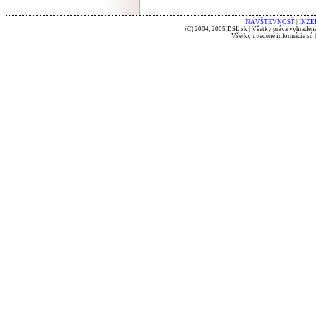
NÁVŠTEVNOSŤ
|
INZE
(C) 2004, 2005 DSL.sk | Všetky práva vyhradené
Všetky uvedené informácie sú b