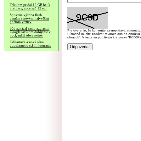
Telekom pridal 12 GB balík
pre Easy, chce zaň 12 eur
Spustená výroba flash
pamäte s novým najvyšším
počtom vrstiev
Súd zakázal samojazdiacim
Pre overenie, že komentár sa nepridáva automatizov
Google taxíkom dobíjanie v
Písmená musíte zadávať rovnako ako na obrázku veľk
noci, rušili obyvateľov
obrázok". V texte sa používajú iba znaky "BC
Odštartovala nová séria
populárneho sci-fi Futurama