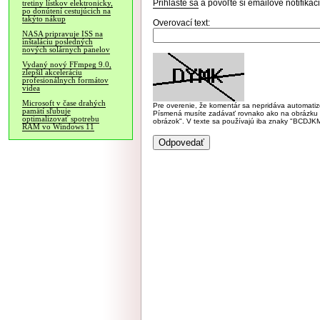
Prihláste sa
a povoľte si emailové notifiká
tretiny lístkov elektronicky,
po donútení cestujúcich na
takýto nákup
Overovací text:
NASA pripravuje ISS na
inštaláciu posledných
nových solárnych panelov
Vydaný nový FFmpeg 9.0,
zlepšil akceleráciu
profesionálnych formátov
videa
Microsoft v čase drahých
Pre overenie, že komentár sa nepridáva automatizov
pamätí sľubuje
Písmená musíte zadávať rovnako ako na obrázku veľk
optimalizovať spotrebu
obrázok". V texte sa používajú iba znaky "BC
RAM vo Windows 11