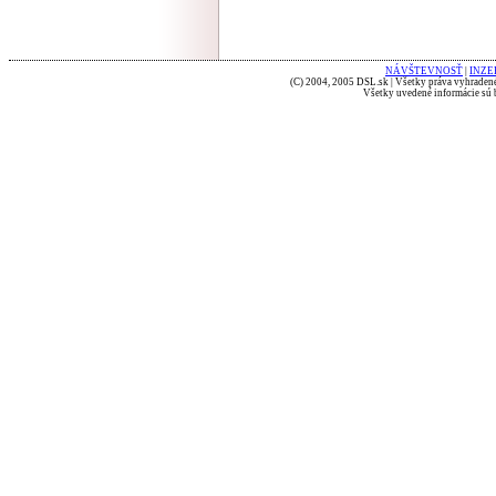
NÁVŠTEVNOSŤ
|
INZE
(C) 2004, 2005 DSL.sk | Všetky práva vyhradené
Všetky uvedené informácie sú b