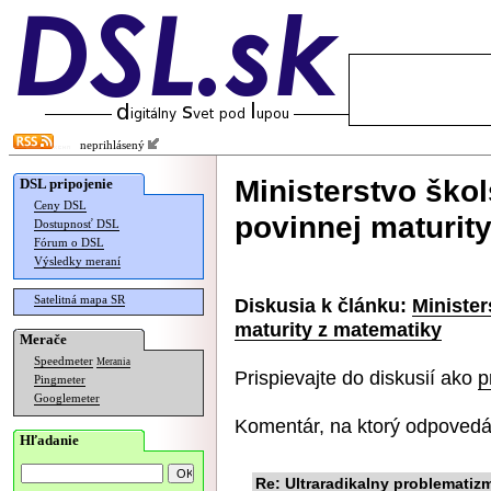
neprihlásený
Ministerstvo ško
DSL pripojenie
Ceny DSL
povinnej maturit
Dostupnosť DSL
Fórum o DSL
Výsledky meraní
Satelitná mapa SR
Diskusia k článku:
Minister
maturity z matematiky
Merače
Speedmeter
Merania
Prispievajte do diskusií ako
p
Pingmeter
Googlemeter
Komentár, na ktorý odpovedá
Hľadanie
Re: Ultraradikalny problematiz