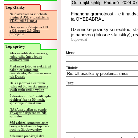
Od: ehjkhkjhklj | Pridané: 2024-0
Top články
Financna gramotnost - je ti na d
Na Slovensku sa v tichosti
vypína ADSL v lokalitách s
ta OYEBABRAL
VDSL, už 31. mája
Orange sa doťahuje na UPC
Uzernicke pozicky su realitou, s
a O2, spustí 2.5 Gbps
je nahovno (falosne statistiky), 
pripojenie
Odpovedať
Top správy
Meno:
Alza nasadila dve novinky,
jednu užitočnú a jednu
kontroverznú
Maďarsko jadrovú elektráreň
Titulok:
nakoniec kompletne
neodstavilo, Rumunsko mení
tok Dunaja
Text:
Ďalšia jadrová elektráreň
južne od Slovenska musela
kvôli teplu znížiť výkon
Železnice znižujú kvôli teplu
rýchlosť iba na 50 km/h,
spôsobuje to meškanie
NASA na diaľku na sonde
Voyager 2 úspešne znížila
spotrebu
Súd zakázal samojazdiacim
Google taxíkom dobíjanie v
noci, rušili obyvateľov
Železnice predávajú dve