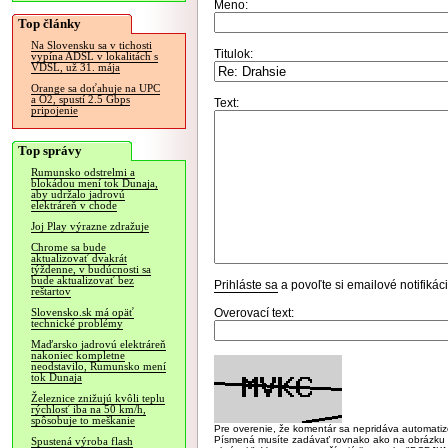
Meno:
Top články
Na Slovensku sa v tichosti
Titulok:
vypína ADSL v lokalitách s
VDSL, už 31. mája
Orange sa doťahuje na UPC
a O2, spustí 2.5 Gbps
Text:
pripojenie
Top správy
Rumunsko odstrelmi a
blokádou mení tok Dunaja,
aby udržalo jadrovú
elektráreň v chode
Joj Play výrazne zdražuje
Chrome sa bude
aktualizovať dvakrát
týždenne, v budúcnosti sa
bude aktualizovať bez
Prihláste sa
a povoľte si emailové notifiká
reštartov
Overovací text:
Slovensko.sk má opäť
technické problémy
Maďarsko jadrovú elektráreň
nakoniec kompletne
neodstavilo, Rumunsko mení
tok Dunaja
Železnice znižujú kvôli teplu
rýchlosť iba na 50 km/h,
spôsobuje to meškanie
Pre overenie, že komentár sa nepridáva automatizov
Písmená musíte zadávať rovnako ako na obrázku veľk
Spustená výroba flash