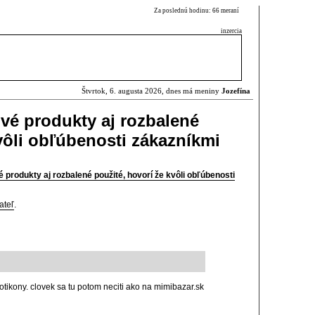
Za poslednú hodinu: 66 meraní
inzercia
Štvrtok, 6. augusta 2026, dnes má meniny
Jozefína
vé produkty aj rozbalené
vôli obľúbenosti zákazníkmi
 produkty aj rozbalené použité, hovorí že kvôli obľúbenosti
ateľ
.
otikony. clovek sa tu potom neciti ako na mimibazar.sk