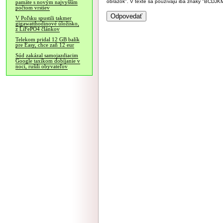
obrázok". V texte sa používajú iba znaky "BC
pamäte s novým najvyšším
počtom vrstiev
V Poľsku spustili takmer
gigawatthodinové úložisko,
z LiFePO4 článkov
Telekom pridal 12 GB balík
pre Easy, chce zaň 12 eur
Súd zakázal samojazdiacim
Google taxíkom dobíjanie v
noci, rušili obyvateľov