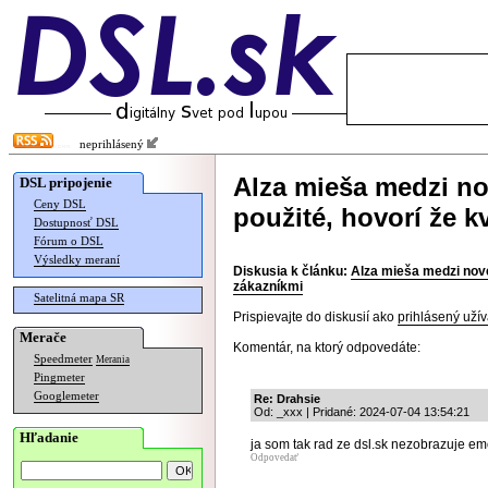
neprihlásený
Alza mieša medzi no
DSL pripojenie
Ceny DSL
použité, hovorí že k
Dostupnosť DSL
Fórum o DSL
Výsledky meraní
Diskusia k článku:
Alza mieša medzi nové
zákazníkmi
Satelitná mapa SR
Prispievajte do diskusií ako
prihlásený užív
Merače
Komentár, na ktorý odpovedáte:
Speedmeter
Merania
Pingmeter
Googlemeter
Re: Drahsie
Od: _xxx | Pridané: 2024-07-04 13:54:21
Hľadanie
ja som tak rad ze dsl.sk nezobrazuje em
Odpovedať