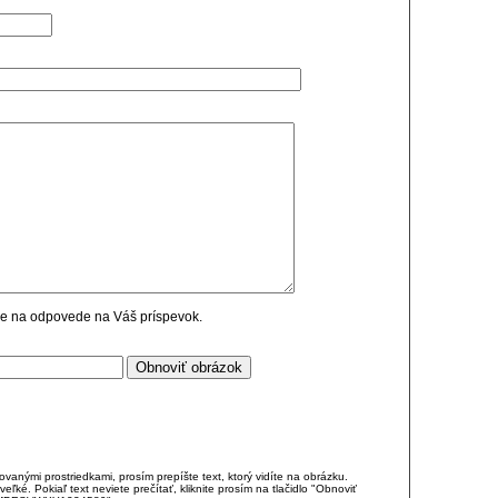
cie na odpovede na Váš príspevok.
anými prostriedkami, prosím prepíšte text, ktorý vidíte na obrázku.
é. Pokiaľ text neviete prečítať, kliknite prosím na tlačidlo "Obnoviť