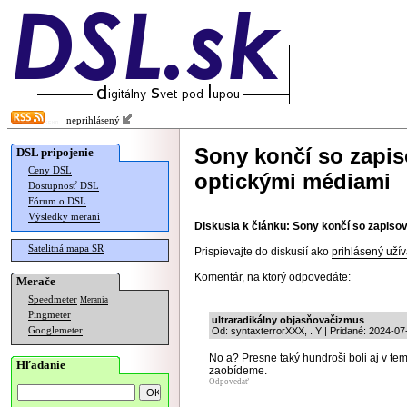
neprihlásený
Sony končí so zapis
DSL pripojenie
Ceny DSL
optickými médiami
Dostupnosť DSL
Fórum o DSL
Výsledky meraní
Diskusia k článku:
Sony končí so zapisov
Satelitná mapa SR
Prispievajte do diskusií ako
prihlásený užív
Komentár, na ktorý odpovedáte:
Merače
Speedmeter
Merania
Pingmeter
ultraradikálny objasňovačizmus
Googlemeter
Od: syntaxterrorXXX, . Y | Pridané: 2024-07
No a? Presne taký hundroši boli aj v te
Hľadanie
zaobídeme.
Odpovedať