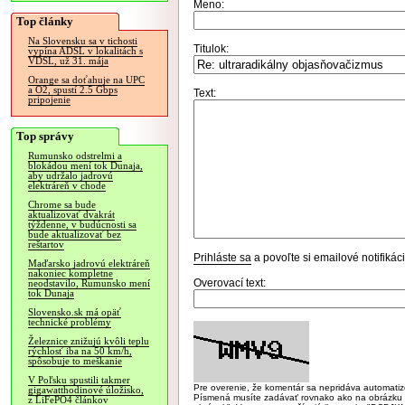
Meno:
Top články
Na Slovensku sa v tichosti
Titulok:
vypína ADSL v lokalitách s
VDSL, už 31. mája
Orange sa doťahuje na UPC
a O2, spustí 2.5 Gbps
Text:
pripojenie
Top správy
Rumunsko odstrelmi a
blokádou mení tok Dunaja,
aby udržalo jadrovú
elektráreň v chode
Chrome sa bude
aktualizovať dvakrát
týždenne, v budúcnosti sa
bude aktualizovať bez
reštartov
Prihláste sa
a povoľte si emailové notifiká
Maďarsko jadrovú elektráreň
nakoniec kompletne
Overovací text:
neodstavilo, Rumunsko mení
tok Dunaja
Slovensko.sk má opäť
technické problémy
Železnice znižujú kvôli teplu
rýchlosť iba na 50 km/h,
spôsobuje to meškanie
V Poľsku spustili takmer
Pre overenie, že komentár sa nepridáva automatizov
gigawatthodinové úložisko,
Písmená musíte zadávať rovnako ako na obrázku veľk
z LiFePO4 článkov