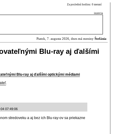
Za poslednú hodinu: 0 meraní
inzercia
Piatok, 7. augusta 2026, dnes má meniny
Štefánia
ovateľnými Blu-ray aj ďalšími
ateľnými Blu-ray aj ďalšími optickými médiami
ateľ
.
-04 07:49:06
mnom stredoveku a aj bez ich Blu-ray-ov sa priekazne