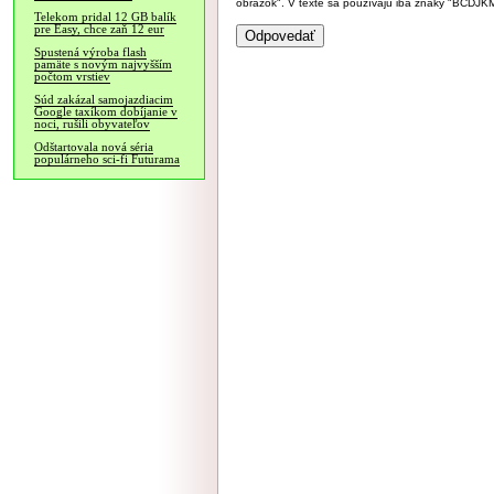
obrázok". V texte sa používajú iba znaky "BC
Telekom pridal 12 GB balík
pre Easy, chce zaň 12 eur
Spustená výroba flash
pamäte s novým najvyšším
počtom vrstiev
Súd zakázal samojazdiacim
Google taxíkom dobíjanie v
noci, rušili obyvateľov
Odštartovala nová séria
populárneho sci-fi Futurama