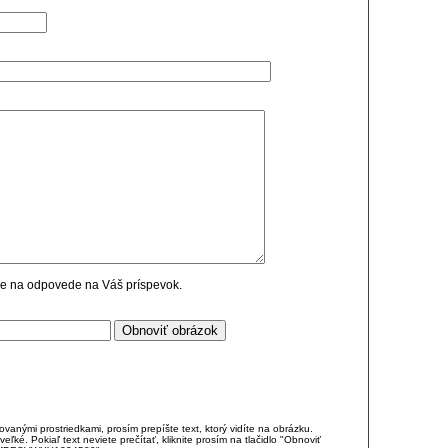
cie na odpovede na Váš príspevok.
anými prostriedkami, prosím prepíšte text, ktorý vidíte na obrázku.
é. Pokiaľ text neviete prečítať, kliknite prosím na tlačidlo "Obnoviť