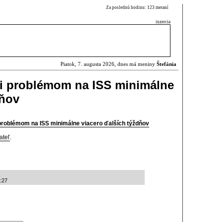
Za poslednú hodinu: 123 meraní
inzercia
Piatok, 7. augusta 2026, dnes má meniny
Štefánia
li problémom na ISS minimálne
dňov
 problémom na ISS minimálne viacero ďalších týždňov
ateľ
.
:27