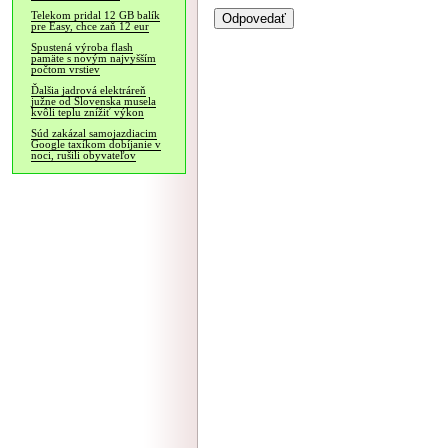
Telekom pridal 12 GB balík
pre Easy, chce zaň 12 eur
Spustená výroba flash
pamäte s novým najvyšším
počtom vrstiev
Ďalšia jadrová elektráreň
južne od Slovenska musela
kvôli teplu znížiť výkon
Súd zakázal samojazdiacim
Google taxíkom dobíjanie v
noci, rušili obyvateľov