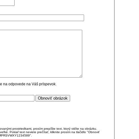
cie na odpovede na Váš príspevok.
anými prostriedkami, prosím prepíšte text, ktorý vidíte na obrázku.
é. Pokiaľ text neviete prečítať, kliknite prosím na tlačidlo "Obnoviť
DJKMPRSVWXY1234589".