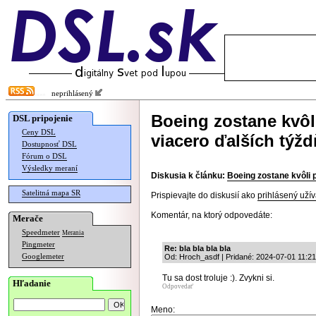
neprihlásený
Boeing zostane kvô
DSL pripojenie
Ceny DSL
viacero ďalších týž
Dostupnosť DSL
Fórum o DSL
Výsledky meraní
Diskusia k článku:
Boeing zostane kvôli
Satelitná mapa SR
Prispievajte do diskusií ako
prihlásený užív
Komentár, na ktorý odpovedáte:
Merače
Speedmeter
Merania
Pingmeter
Re: bla bla bla bla
Googlemeter
Od: Hroch_asdf | Pridané: 2024-07-01 11:21
Tu sa dost troluje :). Zvykni si.
Hľadanie
Odpovedať
Meno: