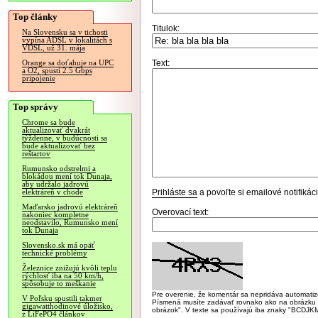
Top články
Titulok:
Na Slovensku sa v tichosti
vypína ADSL v lokalitách s
VDSL, už 31. mája
Text:
Orange sa doťahuje na UPC
a O2, spustí 2.5 Gbps
pripojenie
Top správy
Chrome sa bude
aktualizovať dvakrát
týždenne, v budúcnosti sa
bude aktualizovať bez
reštartov
Rumunsko odstrelmi a
blokádou mení tok Dunaja,
aby udržalo jadrovú
Prihláste sa
a povoľte si emailové notifiká
elektráreň v chode
Maďarsko jadrovú elektráreň
Overovací text:
nakoniec kompletne
neodstavilo, Rumunsko mení
tok Dunaja
Slovensko.sk má opäť
technické problémy
Železnice znižujú kvôli teplu
rýchlosť iba na 50 km/h,
spôsobuje to meškanie
Pre overenie, že komentár sa nepridáva automatizov
V Poľsku spustili takmer
Písmená musíte zadávať rovnako ako na obrázku veľk
gigawatthodinové úložisko,
obrázok". V texte sa používajú iba znaky "BC
z LiFePO4 článkov