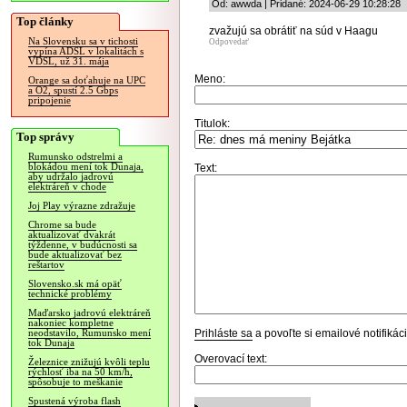
Od: awwda | Pridané: 2024-06-29 10:28:28
Top články
zvažujú sa obrátiť na súd v Haagu
Na Slovensku sa v tichosti
Odpovedať
vypína ADSL v lokalitách s
VDSL, už 31. mája
Meno:
Orange sa doťahuje na UPC
a O2, spustí 2.5 Gbps
pripojenie
Titulok:
Top správy
Rumunsko odstrelmi a
blokádou mení tok Dunaja,
Text:
aby udržalo jadrovú
elektráreň v chode
Joj Play výrazne zdražuje
Chrome sa bude
aktualizovať dvakrát
týždenne, v budúcnosti sa
bude aktualizovať bez
reštartov
Slovensko.sk má opäť
technické problémy
Maďarsko jadrovú elektráreň
nakoniec kompletne
Prihláste sa
a povoľte si emailové notifiká
neodstavilo, Rumunsko mení
tok Dunaja
Overovací text:
Železnice znižujú kvôli teplu
rýchlosť iba na 50 km/h,
spôsobuje to meškanie
Spustená výroba flash