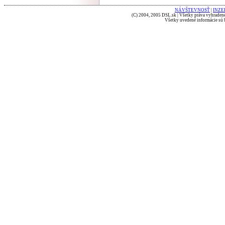
NÁVŠTEVNOSŤ
|
INZE
(C) 2004, 2005 DSL.sk | Všetky práva vyhradené
Všetky uvedené informácie sú b