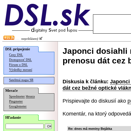
neprihlásený
Japonci dosiahli
DSL pripojenie
Ceny DSL
prenosu dát cez 
Dostupnosť DSL
Fórum o DSL
Výsledky meraní
Satelitná mapa SR
Diskusia k článku:
Japonci
dát cez bežné optické vlák
Merače
Speedmeter
Merania
Prispievajte do diskusií ako
p
Pingmeter
Googlemeter
Komentár, na ktorý odpovedá
Hľadanie
Re: dnes má meniny Bejátka