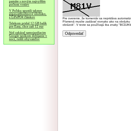
pamäte s novým najvyšším
počtom vrstiev
V Poľsku spustili takmer
gigawatthodinové úložisko,
z LiFePO4 článkov
Pre overenie, že komentár sa nepridáva automatizov
Písmená musíte zadávať rovnako ako na obrázku veľk
Telekom pridal 12 GB balík
obrázok". V texte sa používajú iba znaky "BC
pre Easy, chce zaň 12 eur
Súd zakázal samojazdiacim
Google taxíkom dobíjanie v
noci, rušili obyvateľov