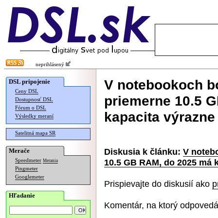
neprihlásený
V notebookoch b
DSL pripojenie
Ceny DSL
priemerne 10.5 
Dostupnosť DSL
Fórum o DSL
kapacita výrazne
Výsledky meraní
Satelitná mapa SR
Diskusia k článku:
V noteb
Merače
10.5 GB RAM, do 2025 má k
Speedmeter
Merania
Pingmeter
Googlemeter
Prispievajte do diskusií ako
p
Hľadanie
Komentár, na ktorý odpovedá