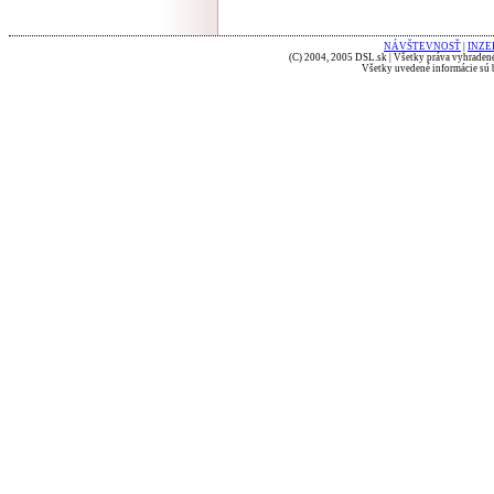
NÁVŠTEVNOSŤ
|
INZE
(C) 2004, 2005 DSL.sk | Všetky práva vyhradené
Všetky uvedené informácie sú b