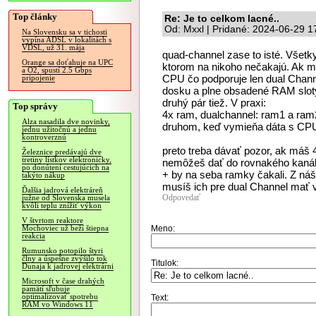
Top články
Re: Je to celkom lacné..
Od: Mxxl | Pridané: 2024-06-29 1
Na Slovensku sa v tichosti
vypína ADSL v lokalitách s
VDSL, už 31. mája
quad-channel zase to isté. Všetk
Orange sa doťahuje na UPC
ktorom na nikoho nečakajú. Ak 
a O2, spustí 2.5 Gbps
CPU čo podporuje len dual Chann
pripojenie
dosku a plne obsadené RAM sloty
druhý pár tiež. V praxi:
Top správy
4x ram, dualchannel: ram1 a ram
Alza nasadila dve novinky,
druhom, keď vymieňa dáta s CPU
jednu užitočnú a jednu
kontroverznú
preto treba dávať pozor, ak máš 4
Železnice predávajú dve
tretiny lístkov elektronicky,
nemôžeš dať do rovnakého kanálu
po donútení cestujúcich na
+ by na seba ramky čakali. Z náš
takýto nákup
musíš ich pre dual Channel mať v 
Ďalšia jadrová elektráreň
Odpovedať
južne od Slovenska musela
kvôli teplu znížiť výkon
V štvrtom reaktore
Meno:
Mochoviec už beží štiepna
reakcia
Rumunsko potopilo štyri
člny a úspešne zvýšilo tok
Titulok:
Dunaja k jadrovej elektrárni
Microsoft v čase drahých
pamätí sľubuje
optimalizovať spotrebu
Text:
RAM vo Windows 11