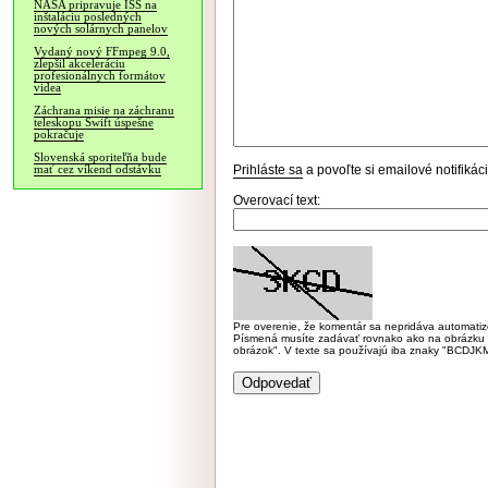
NASA pripravuje ISS na
inštaláciu posledných
nových solárnych panelov
Vydaný nový FFmpeg 9.0,
zlepšil akceleráciu
profesionálnych formátov
videa
Záchrana misie na záchranu
teleskopu Swift úspešne
pokračuje
Slovenská sporiteľňa bude
Prihláste sa
a povoľte si emailové notifiká
mať cez víkend odstávku
Overovací text:
Pre overenie, že komentár sa nepridáva automatizov
Písmená musíte zadávať rovnako ako na obrázku veľk
obrázok". V texte sa používajú iba znaky "BC