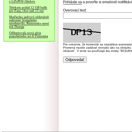
z LiFePO4 článkov
Prihláste sa
a povoľte si emailové notifiká
Telekom pridal 12 GB balík
Overovací text:
pre Easy, chce zaň 12 eur
Maďarsko jadrovú elektráreň
nakoniec kompletne
neodstavilo, Rumunsko mení
tok Dunaja
Odštartovala nová séria
populárneho sci-fi Futurama
Pre overenie, že komentár sa nepridáva automatizov
Písmená musíte zadávať rovnako ako na obrázku veľk
obrázok". V texte sa používajú iba znaky "BC