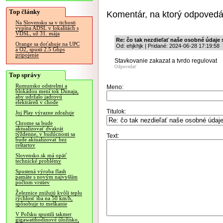
Top články
Komentár, na ktorý odpovedá
Na Slovensku sa v tichosti
vypína ADSL v lokalitách s
VDSL, už 31. mája
Re: čo tak nezdieľať naše osobné údaje
Orange sa doťahuje na UPC
Od: ehjkhjk | Pridané: 2024-06-28 17:19:58
a O2, spustí 2.5 Gbps
pripojenie
Stavkovanie zakazat a tvrdo regulovat
Odpovedať
Top správy
Rumunsko odstrelmi a
Meno:
blokádou mení tok Dunaja,
aby udržalo jadrovú
elektráreň v chode
Titulok:
Joj Play výrazne zdražuje
Chrome sa bude
aktualizovať dvakrát
týždenne, v budúcnosti sa
Text:
bude aktualizovať bez
reštartov
Slovensko.sk má opäť
technické problémy
Spustená výroba flash
pamäte s novým najvyšším
počtom vrstiev
Železnice znižujú kvôli teplu
rýchlosť iba na 50 km/h,
spôsobuje to meškanie
V Poľsku spustili takmer
gigawatthodinové úložisko,