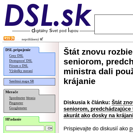
neprihlásený
Štát znovu rozbi
DSL pripojenie
Ceny DSL
seniorom, predch
Dostupnosť DSL
Fórum o DSL
ministra dali pou
Výsledky meraní
krájanie
Satelitná mapa SR
Merače
Speedmeter
Merania
Diskusia k článku:
Štát zno
Pingmeter
seniorom, predchádzajúce t
Googlemeter
akurát ako dosky na krájan
Hľadanie
Prispievajte do diskusií ako
p