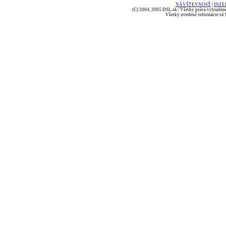
NÁVŠTEVNOSŤ
|
INZE
(C) 2004, 2005 DSL.sk | Všetky práva vyhradené
Všetky uvedené informácie sú b