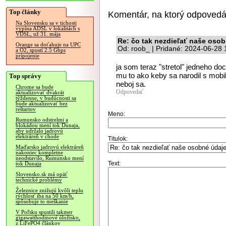
Top články
Komentár, na ktorý odpovedá
Na Slovensku sa v tichosti
vypína ADSL v lokalitách s
VDSL, už 31. mája
Re: čo tak nezdieľať naše oso
Orange sa doťahuje na UPC
Od: roob_ | Pridané: 2024-06-28 
a O2, spustí 2.5 Gbps
pripojenie
ja som teraz "stretol" jedneho d
mu to ako keby sa narodil s mobil
Top správy
neboj sa.
Chrome sa bude
Odpovedať
aktualizovať dvakrát
týždenne, v budúcnosti sa
bude aktualizovať bez
reštartov
Meno:
Rumunsko odstrelmi a
blokádou mení tok Dunaja,
aby udržalo jadrovú
elektráreň v chode
Titulok:
Maďarsko jadrovú elektráreň
nakoniec kompletne
neodstavilo, Rumunsko mení
Text:
tok Dunaja
Slovensko.sk má opäť
technické problémy
Železnice znižujú kvôli teplu
rýchlosť iba na 50 km/h,
spôsobuje to meškanie
V Poľsku spustili takmer
gigawatthodinové úložisko,
z LiFePO4 článkov