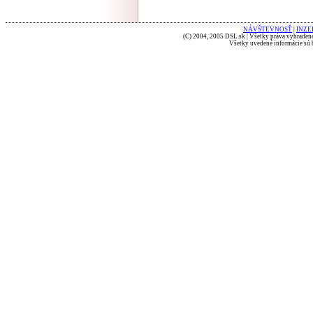
NÁVŠTEVNOSŤ
|
INZE
(C) 2004, 2005 DSL.sk | Všetky práva vyhradené
Všetky uvedené informácie sú b