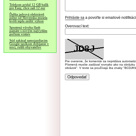
Telekom pridal 12 GB balík
pre Easy, chce zaň 12 eur
Ďalšia jadrová elektráreň
Prihláste sa
a povoľte si emailové notifiká
južne od Slovenska musela
kvôli teplu znížiť výkon
Overovací text:
Spustená výroba flash
pamäte s novým najvyšším
počtom vrstiev
Súd zakázal samojazdiacim
Google taxíkom dobíjanie v
noci, rušili obyvateľov
Pre overenie, že komentár sa nepridáva automatizov
Písmená musíte zadávať rovnako ako na obrázku veľk
obrázok". V texte sa používajú iba znaky "BC