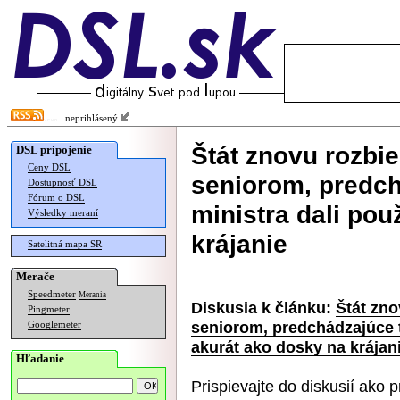
neprihlásený
Štát znovu rozbi
DSL pripojenie
Ceny DSL
seniorom, predch
Dostupnosť DSL
Fórum o DSL
ministra dali pou
Výsledky meraní
krájanie
Satelitná mapa SR
Merače
Speedmeter
Merania
Diskusia k článku:
Štát zno
Pingmeter
seniorom, predchádzajúce t
Googlemeter
akurát ako dosky na krájan
Hľadanie
Prispievajte do diskusií ako
p