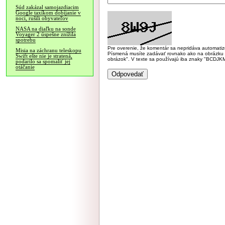
Súd zakázal samojazdiacim
Google taxíkom dobíjanie v
noci, rušili obyvateľov
NASA na diaľku na sonde
Voyager 2 úspešne znížila
spotrebu
Pre overenie, že komentár sa nepridáva automatizov
Misia na záchranu teleskopu
Písmená musíte zadávať rovnako ako na obrázku veľk
Swift ešte nie je stratená,
obrázok". V texte sa používajú iba znaky "BC
podarilo sa spomaliť jej
otáčanie