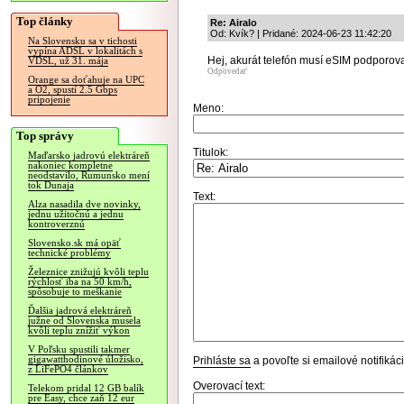
Top články
Re: Airalo
Od: Kvík? | Pridané: 2024-06-23 11:42:20
Na Slovensku sa v tichosti
vypína ADSL v lokalitách s
Hej, akurát telefón musí eSIM podporovať
VDSL, už 31. mája
Odpovedať
Orange sa doťahuje na UPC
a O2, spustí 2.5 Gbps
pripojenie
Meno:
Top správy
Titulok:
Maďarsko jadrovú elektráreň
nakoniec kompletne
neodstavilo, Rumunsko mení
tok Dunaja
Text:
Alza nasadila dve novinky,
jednu užitočnú a jednu
kontroverznú
Slovensko.sk má opäť
technické problémy
Železnice znižujú kvôli teplu
rýchlosť iba na 50 km/h,
spôsobuje to meškanie
Ďalšia jadrová elektráreň
južne od Slovenska musela
kvôli teplu znížiť výkon
V Poľsku spustili takmer
gigawatthodinové úložisko,
Prihláste sa
a povoľte si emailové notifiká
z LiFePO4 článkov
Overovací text:
Telekom pridal 12 GB balík
pre Easy, chce zaň 12 eur