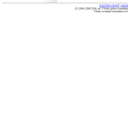
NÁVŠTEVNOSŤ
|
INZE
(C) 2004, 2005 DSL.sk | Všetky práva vyhradené
Všetky uvedené informácie sú b