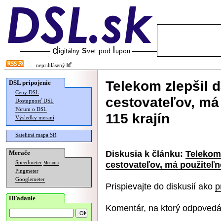
neprihlásený
Telekom zlepšil 
DSL pripojenie
Ceny DSL
cestovateľov, má 
Dostupnosť DSL
Fórum o DSL
115 krajín
Výsledky meraní
Satelitná mapa SR
Diskusia k článku:
Telekom 
Merače
cestovateľov, má použiteľné
Speedmeter
Merania
Pingmeter
Googlemeter
Prispievajte do diskusií ako
p
Hľadanie
Komentár, na ktorý odpovedá