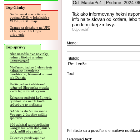
Od: MackoPu1 | Pridané: 2024-06
Top články
Tak ako informovany hekni aspon
Na Slovensku sa v tichosti
vypína ADSL v lokalitách s
info na tv slovan od kotlara, lebo 
VDSL, už 31. mája
pandemickej zmluvy.
Orange sa doťahuje na UPC
Odpovedať
a O2, spustí 2.5 Gbps
pripojenie
Meno:
Top správy
Alza nasadila dve novinky,
jednu užitočnú a jednu
Titulok:
kontroverznú
Maďarsko jadrovú elektráreň
nakoniec kompletne
Text:
neodstavilo, Rumunsko mení
tok Dunaja
Ďalšia jadrová elektráreň
južne od Slovenska musela
kvôli teplu znížiť výkon
Železnice znižujú kvôli teplu
rýchlosť iba na 50 km/h,
spôsobuje to meškanie
NASA na diaľku na sonde
Voyager 2 úspešne znížila
spotrebu
Súd zakázal samojazdiacim
Google taxíkom dobíjanie v
Prihláste sa
a povoľte si emailové notifiká
noci, rušili obyvateľov
Železnice predávajú dve
Overovací text: