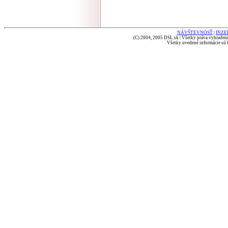
NÁVŠTEVNOSŤ
|
INZE
(C) 2004, 2005 DSL.sk | Všetky práva vyhradené
Všetky uvedené informácie sú b