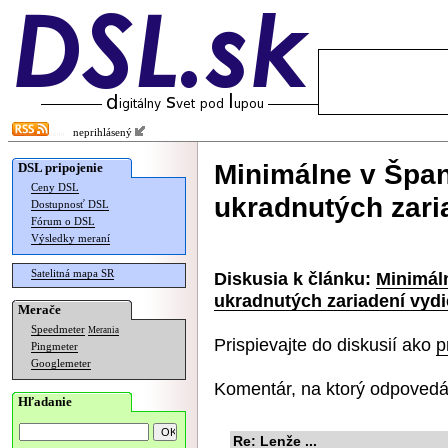
neprihlásený
Minimálne v Špan
DSL pripojenie
Ceny DSL
ukradnutých zari
Dostupnosť DSL
Fórum o DSL
Výsledky meraní
Satelitná mapa SR
Diskusia k článku:
Minimál
ukradnutých zariadení vydi
Merače
Speedmeter
Merania
Prispievajte do diskusií ako
p
Pingmeter
Googlemeter
Komentár, na ktorý odpovedá
Hľadanie
Re: Lenže ...