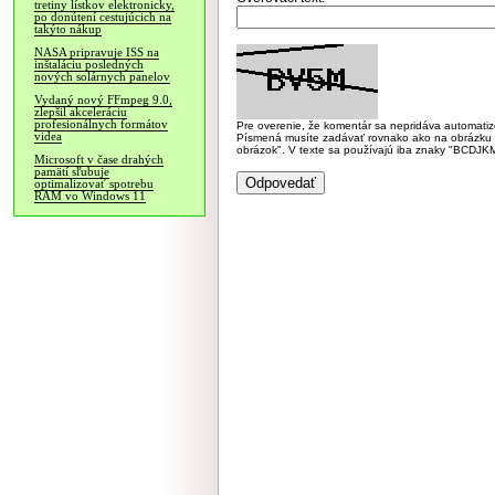
tretiny lístkov elektronicky,
po donútení cestujúcich na
takýto nákup
NASA pripravuje ISS na
inštaláciu posledných
nových solárnych panelov
Vydaný nový FFmpeg 9.0,
zlepšil akceleráciu
profesionálnych formátov
Pre overenie, že komentár sa nepridáva automatizov
videa
Písmená musíte zadávať rovnako ako na obrázku veľk
obrázok". V texte sa používajú iba znaky "BC
Microsoft v čase drahých
pamätí sľubuje
optimalizovať spotrebu
RAM vo Windows 11