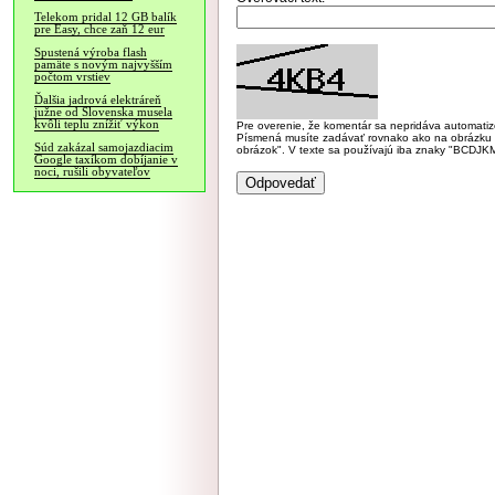
Telekom pridal 12 GB balík
pre Easy, chce zaň 12 eur
Spustená výroba flash
pamäte s novým najvyšším
počtom vrstiev
Ďalšia jadrová elektráreň
južne od Slovenska musela
kvôli teplu znížiť výkon
Pre overenie, že komentár sa nepridáva automatizov
Písmená musíte zadávať rovnako ako na obrázku veľk
Súd zakázal samojazdiacim
obrázok". V texte sa používajú iba znaky "BC
Google taxíkom dobíjanie v
noci, rušili obyvateľov