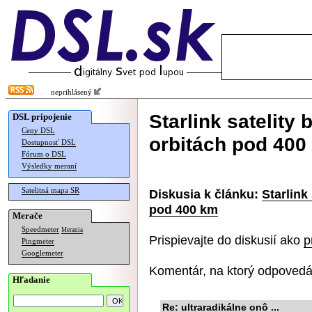
neprihlásený
Starlink satelity
DSL pripojenie
Ceny DSL
orbitách pod 400
Dostupnosť DSL
Fórum o DSL
Výsledky meraní
Satelitná mapa SR
Diskusia k článku:
Starlink
pod 400 km
Merače
Speedmeter
Merania
Prispievajte do diskusií ako
p
Pingmeter
Googlemeter
Komentár, na ktorý odpovedá
Hľadanie
Re: ultraradikálne onô ...