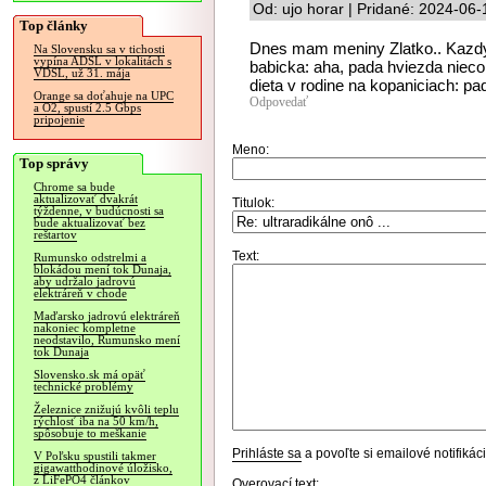
Od: ujo horar | Pridané: 2024-06
Top články
Dnes mam meniny Zlatko.. Kazdy 
Na Slovensku sa v tichosti
vypína ADSL v lokalitách s
babicka: aha, pada hviezda nieco s
VDSL, už 31. mája
dieta v rodine na kopaniciach: pado
Orange sa doťahuje na UPC
Odpovedať
a O2, spustí 2.5 Gbps
pripojenie
Meno:
Top správy
Chrome sa bude
aktualizovať dvakrát
Titulok:
týždenne, v budúcnosti sa
bude aktualizovať bez
reštartov
Text:
Rumunsko odstrelmi a
blokádou mení tok Dunaja,
aby udržalo jadrovú
elektráreň v chode
Maďarsko jadrovú elektráreň
nakoniec kompletne
neodstavilo, Rumunsko mení
tok Dunaja
Slovensko.sk má opäť
technické problémy
Železnice znižujú kvôli teplu
rýchlosť iba na 50 km/h,
spôsobuje to meškanie
Prihláste sa
a povoľte si emailové notifiká
V Poľsku spustili takmer
gigawatthodinové úložisko,
z LiFePO4 článkov
Overovací text: