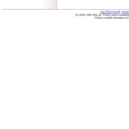
NÁVŠTEVNOSŤ
|
INZE
(C) 2004, 2005 DSL.sk | Všetky práva vyhradené
Všetky uvedené informácie sú b