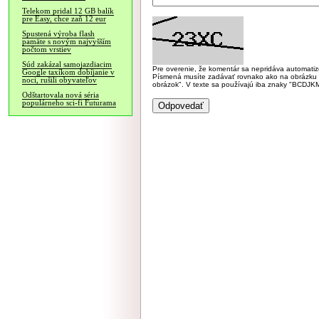
Telekom pridal 12 GB balík
pre Easy, chce zaň 12 eur
Spustená výroba flash
pamäte s novým najvyšším
počtom vrstiev
Súd zakázal samojazdiacim
Pre overenie, že komentár sa nepridáva automatizov
Google taxíkom dobíjanie v
Písmená musíte zadávať rovnako ako na obrázku veľk
noci, rušili obyvateľov
obrázok". V texte sa používajú iba znaky "BC
Odštartovala nová séria
populárneho sci-fi Futurama