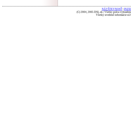
NÁVŠTEVNOSŤ
|
INZE
(C) 2004, 2005 DSL.sk | Všetky práva vyhradené
Všetky uvedené informácie sú b