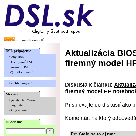
neprihlásený
Aktualizácia BIO
DSL pripojenie
Ceny DSL
firemný model H
Dostupnosť DSL
Fórum o DSL
Výsledky meraní
Satelitná mapa SR
Diskusia k článku:
Aktualiz
firemný model HP noteboo
Merače
Speedmeter
Merania
Prispievajte do diskusií ako
p
Pingmeter
Googlemeter
Komentár, na ktorý odpovedá
Hľadanie
Re: Stalo sa to aj mne