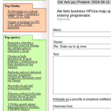
Od: Ach jaj | Pridané: 2024-06-11
Top články
Ale tieto business HPcka maju aj
Na Slovensku sa v tichosti
vypína ADSL v lokalitách s
externy programator.
VDSL, už 31. mája
Odpovedať
Orange sa doťahuje na UPC
a O2, spustí 2.5 Gbps
pripojenie
Meno:
Top správy
Titulok:
Rumunsko odstrelmi a
blokádou mení tok Dunaja,
aby udržalo jadrovú
elektráreň v chode
Text:
Chrome sa bude
aktualizovať dvakrát
týždenne, v budúcnosti sa
bude aktualizovať bez
reštartov
Maďarsko jadrovú elektráreň
nakoniec kompletne
neodstavilo, Rumunsko mení
tok Dunaja
Slovensko.sk má opäť
technické problémy
Železnice znižujú kvôli teplu
rýchlosť iba na 50 km/h,
spôsobuje to meškanie
Prihláste sa
a povoľte si emailové notifiká
V Poľsku spustili takmer
Overovací text:
gigawatthodinové úložisko,
z LiFePO4 článkov