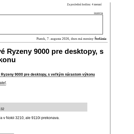
Za poslednú hodinu: 4 meraní
inzercia
Piatok, 7. augusta 2026, dnes má meniny
Štefánia
é Ryzeny 9000 pre desktopy, s
ýkonu
 Ryzeny 9000 pre desktopy, s veľkým nárastom výkonu
ateľ
.
:32
a v Nokii 3210, ale 9110i prekonava.