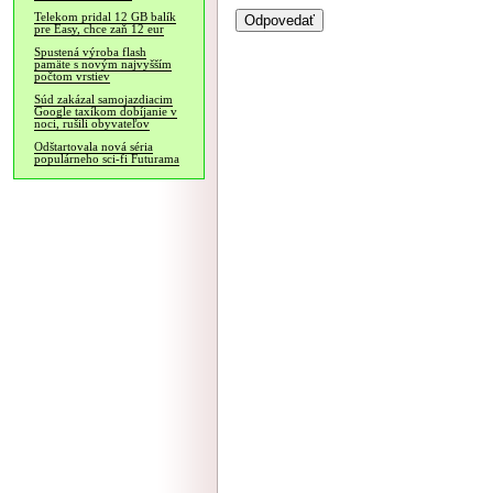
Telekom pridal 12 GB balík
pre Easy, chce zaň 12 eur
Spustená výroba flash
pamäte s novým najvyšším
počtom vrstiev
Súd zakázal samojazdiacim
Google taxíkom dobíjanie v
noci, rušili obyvateľov
Odštartovala nová séria
populárneho sci-fi Futurama