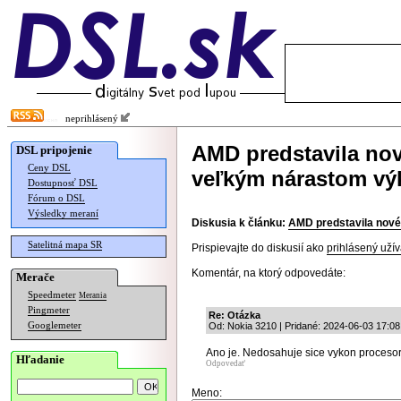
neprihlásený
AMD predstavila nov
DSL pripojenie
Ceny DSL
veľkým nárastom v
Dostupnosť DSL
Fórum o DSL
Výsledky meraní
Diskusia k článku:
AMD predstavila nové
Satelitná mapa SR
Prispievajte do diskusií ako
prihlásený užív
Komentár, na ktorý odpovedáte:
Merače
Speedmeter
Merania
Pingmeter
Re: Otázka
Googlemeter
Od: Nokia 3210 | Pridané: 2024-06-03 17:08
Ano je. Nedosahuje sice vykon procesor
Hľadanie
Odpovedať
Meno: