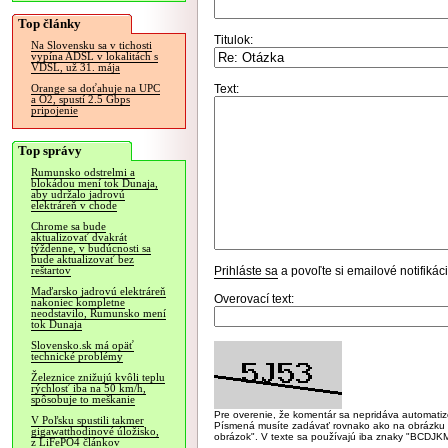
Top články
Titulok:
Na Slovensku sa v tichosti
vypína ADSL v lokalitách s
VDSL, už 31. mája
Text:
Orange sa doťahuje na UPC
a O2, spustí 2.5 Gbps
pripojenie
Top správy
Rumunsko odstrelmi a
blokádou mení tok Dunaja,
aby udržalo jadrovú
elektráreň v chode
Chrome sa bude
aktualizovať dvakrát
týždenne, v budúcnosti sa
bude aktualizovať bez
Prihláste sa
a povoľte si emailové notifiká
reštartov
Maďarsko jadrovú elektráreň
Overovací text:
nakoniec kompletne
neodstavilo, Rumunsko mení
tok Dunaja
Slovensko.sk má opäť
technické problémy
Železnice znižujú kvôli teplu
rýchlosť iba na 50 km/h,
spôsobuje to meškanie
Pre overenie, že komentár sa nepridáva automatizov
V Poľsku spustili takmer
Písmená musíte zadávať rovnako ako na obrázku veľk
gigawatthodinové úložisko,
obrázok". V texte sa používajú iba znaky "BC
z LiFePO4 článkov