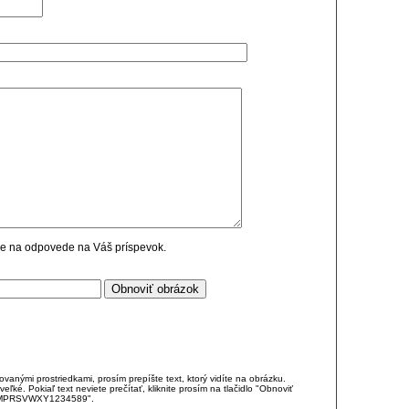
cie na odpovede na Váš príspevok.
anými prostriedkami, prosím prepíšte text, ktorý vidíte na obrázku.
é. Pokiaľ text neviete prečítať, kliknite prosím na tlačidlo "Obnoviť
DJKMPRSVWXY1234589".