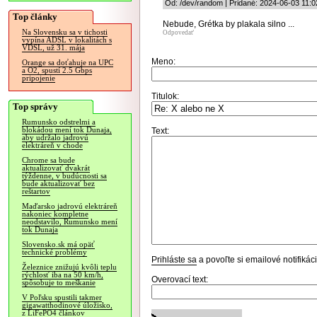
Od: /dev/random | Pridané: 2024-06-03 11:0
Top články
Nebude, Grétka by plakala silno ...
Na Slovensku sa v tichosti
Odpovedať
vypína ADSL v lokalitách s
VDSL, už 31. mája
Meno:
Orange sa doťahuje na UPC
a O2, spustí 2.5 Gbps
pripojenie
Titulok:
Top správy
Rumunsko odstrelmi a
blokádou mení tok Dunaja,
Text:
aby udržalo jadrovú
elektráreň v chode
Chrome sa bude
aktualizovať dvakrát
týždenne, v budúcnosti sa
bude aktualizovať bez
reštartov
Maďarsko jadrovú elektráreň
nakoniec kompletne
neodstavilo, Rumunsko mení
tok Dunaja
Slovensko.sk má opäť
technické problémy
Prihláste sa
a povoľte si emailové notifiká
Železnice znižujú kvôli teplu
rýchlosť iba na 50 km/h,
Overovací text:
spôsobuje to meškanie
V Poľsku spustili takmer
gigawatthodinové úložisko,
z LiFePO4 článkov