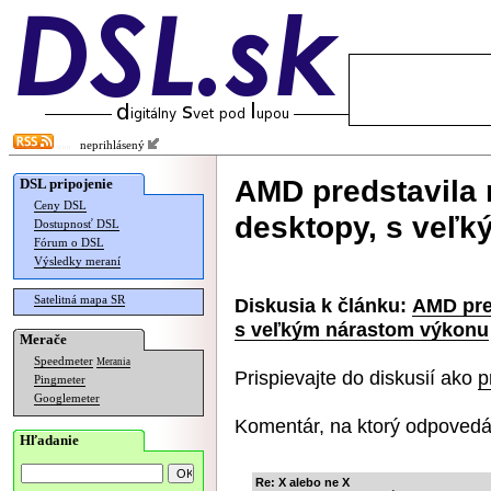
neprihlásený
AMD predstavila 
DSL pripojenie
Ceny DSL
desktopy, s veľ
Dostupnosť DSL
Fórum o DSL
Výsledky meraní
Satelitná mapa SR
Diskusia k článku:
AMD pre
s veľkým nárastom výkonu
Merače
Speedmeter
Merania
Prispievajte do diskusií ako
p
Pingmeter
Googlemeter
Komentár, na ktorý odpovedá
Hľadanie
Re: X alebo ne X