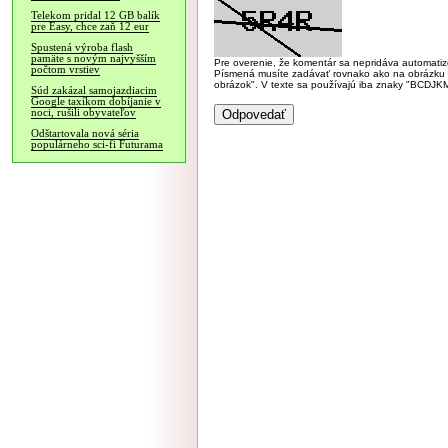
Telekom pridal 12 GB balík
pre Easy, chce zaň 12 eur
Spustená výroba flash
pamäte s novým najvyšším
Pre overenie, že komentár sa nepridáva automatizov
počtom vrstiev
Písmená musíte zadávať rovnako ako na obrázku veľk
obrázok". V texte sa používajú iba znaky "BC
Súd zakázal samojazdiacim
Google taxíkom dobíjanie v
noci, rušili obyvateľov
Odštartovala nová séria
populárneho sci-fi Futurama