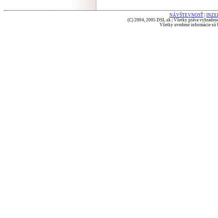
NÁVŠTEVNOSŤ
|
INZE
(C) 2004, 2005 DSL.sk | Všetky práva vyhradené
Všetky uvedené informácie sú b