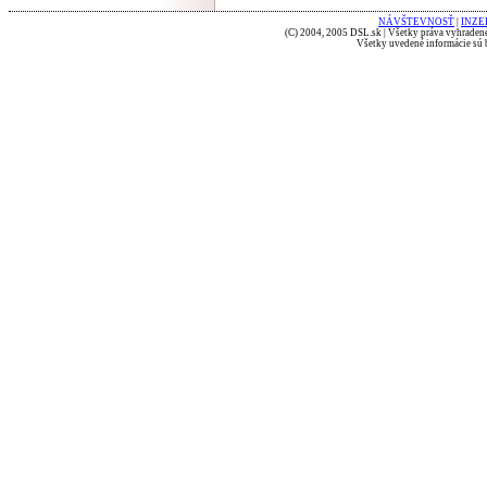
NÁVŠTEVNOSŤ
|
INZE
(C) 2004, 2005 DSL.sk | Všetky práva vyhradené
Všetky uvedené informácie sú b