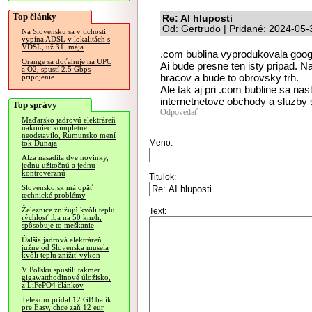
Top články
Re: AI hluposti
Od: Gertrudo | Pridané: 2024-05-
Na Slovensku sa v tichosti
vypína ADSL v lokalitách s
VDSL, už 31. mája
.com bublina vyprodukovala googl
Orange sa doťahuje na UPC
Ai bude presne ten isty pripad. N
a O2, spustí 2.5 Gbps
hracov a bude to obrovsky trh.
pripojenie
Ale tak aj pri .com bubline sa nas
internetnetove obchody a sluzby 
Top správy
Odpovedať
Maďarsko jadrovú elektráreň
nakoniec kompletne
neodstavilo, Rumunsko mení
Meno:
tok Dunaja
Alza nasadila dve novinky,
jednu užitočnú a jednu
kontroverznú
Titulok:
Slovensko.sk má opäť
technické problémy
Železnice znižujú kvôli teplu
Text:
rýchlosť iba na 50 km/h,
spôsobuje to meškanie
Ďalšia jadrová elektráreň
južne od Slovenska musela
kvôli teplu znížiť výkon
V Poľsku spustili takmer
gigawatthodinové úložisko,
z LiFePO4 článkov
Telekom pridal 12 GB balík
pre Easy, chce zaň 12 eur