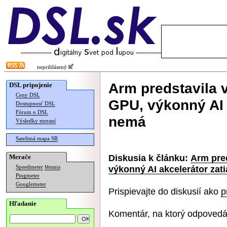
neprihlásený
Arm predstavila 
DSL pripojenie
Ceny DSL
GPU, výkonný AI a
Dostupnosť DSL
Fórum o DSL
nemá
Výsledky meraní
Satelitná mapa SR
Diskusia k článku:
Arm pre
Merače
výkonný AI akcelerátor zati
Speedmeter
Merania
Pingmeter
Googlemeter
Prispievajte do diskusií ako
p
Hľadanie
Komentár, na ktorý odpovedá