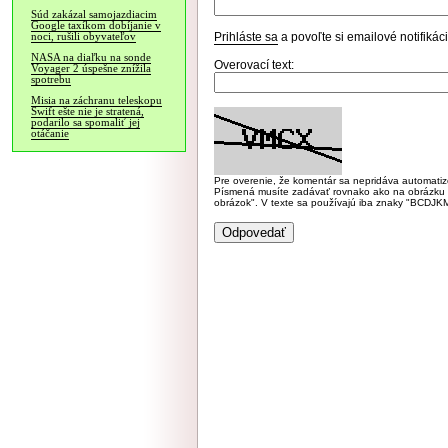
Súd zakázal samojazdiacim
Google taxíkom dobíjanie v
Prihláste sa
a povoľte si emailové notifiká
noci, rušili obyvateľov
NASA na diaľku na sonde
Overovací text:
Voyager 2 úspešne znížila
spotrebu
Misia na záchranu teleskopu
Swift ešte nie je stratená,
podarilo sa spomaliť jej
otáčanie
Pre overenie, že komentár sa nepridáva automatizov
Písmená musíte zadávať rovnako ako na obrázku veľk
obrázok". V texte sa používajú iba znaky "BC