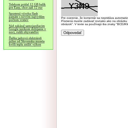
Telekom pridal 12 GB balík
pre Easy, chce zaň 12 eur
Spustená výroba flash
pamäte s novým najvyšším
Pre overenie, že komentár sa nepridáva automatizov
počtom vrstiev
Písmená musíte zadávať rovnako ako na obrázku veľk
obrázok". V texte sa používajú iba znaky "BC
Súd zakázal samojazdiacim
Google taxíkom dobíjanie v
noci, rušili obyvateľov
Ďalšia jadrová elektráreň
južne od Slovenska musela
kvôli teplu znížiť výkon