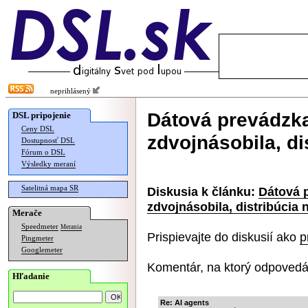
neprihlásený
Dátová prevádzka
DSL pripojenie
Ceny DSL
zdvojnásobila, di
Dostupnosť DSL
Fórum o DSL
Výsledky meraní
Satelitná mapa SR
Diskusia k článku:
Dátová 
zdvojnásobila, distribúcia 
Merače
Speedmeter
Merania
Prispievajte do diskusií ako
p
Pingmeter
Googlemeter
Komentár, na ktorý odpovedá
Hľadanie
Re: AI agents