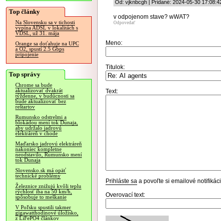
Od: vjknbcgh | Pridané: 2024-05-30 17:08:4
Top články
v odpojenom stave? wWAT?
Na Slovensku sa v tichosti
Odpovedať
vypína ADSL v lokalitách s
VDSL, už 31. mája
Meno:
Orange sa doťahuje na UPC
a O2, spustí 2.5 Gbps
pripojenie
Titulok:
Top správy
Chrome sa bude
aktualizovať dvakrát
Text:
týždenne, v budúcnosti sa
bude aktualizovať bez
reštartov
Rumunsko odstrelmi a
blokádou mení tok Dunaja,
aby udržalo jadrovú
elektráreň v chode
Maďarsko jadrovú elektráreň
nakoniec kompletne
neodstavilo, Rumunsko mení
tok Dunaja
Slovensko.sk má opäť
technické problémy
Prihláste sa
a povoľte si emailové notifiká
Železnice znižujú kvôli teplu
rýchlosť iba na 50 km/h,
Overovací text:
spôsobuje to meškanie
V Poľsku spustili takmer
gigawatthodinové úložisko,
z LiFePO4 článkov