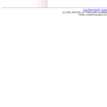
NÁVŠTEVNOSŤ
|
INZE
(C) 2004, 2005 DSL.sk | Všetky práva vyhradené
Všetky uvedené informácie sú b