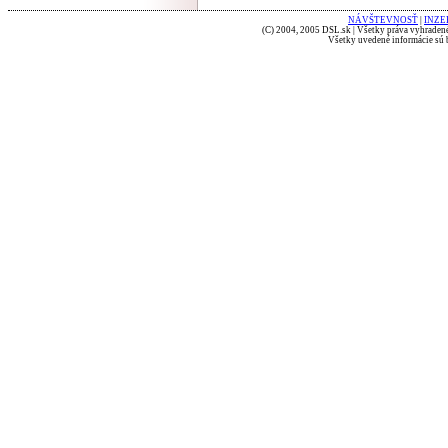
NÁVŠTEVNOSŤ
|
INZE
(C) 2004, 2005 DSL.sk | Všetky práva vyhradené
Všetky uvedené informácie sú b