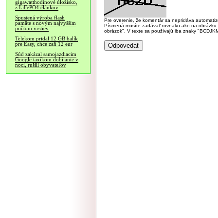
gigawatthodinové úložisko,
z LiFePO4 článkov
Spustená výroba flash
Pre overenie, že komentár sa nepridáva automatizov
pamäte s novým najvyšším
Písmená musíte zadávať rovnako ako na obrázku veľk
počtom vrstiev
obrázok". V texte sa používajú iba znaky "BC
Telekom pridal 12 GB balík
pre Easy, chce zaň 12 eur
Súd zakázal samojazdiacim
Google taxíkom dobíjanie v
noci, rušili obyvateľov