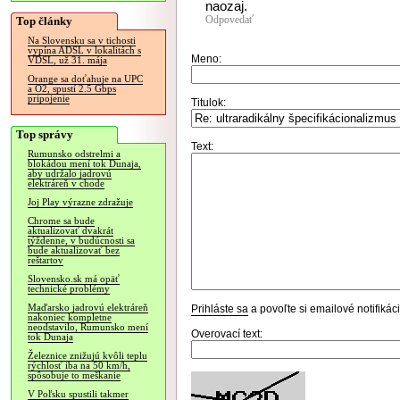
naozaj.
Odpovedať
Top články
Na Slovensku sa v tichosti
vypína ADSL v lokalitách s
Meno:
VDSL, už 31. mája
Orange sa doťahuje na UPC
a O2, spustí 2.5 Gbps
pripojenie
Titulok:
Top správy
Text:
Rumunsko odstrelmi a
blokádou mení tok Dunaja,
aby udržalo jadrovú
elektráreň v chode
Joj Play výrazne zdražuje
Chrome sa bude
aktualizovať dvakrát
týždenne, v budúcnosti sa
bude aktualizovať bez
reštartov
Slovensko.sk má opäť
technické problémy
Maďarsko jadrovú elektráreň
Prihláste sa
a povoľte si emailové notifiká
nakoniec kompletne
neodstavilo, Rumunsko mení
Overovací text:
tok Dunaja
Železnice znižujú kvôli teplu
rýchlosť iba na 50 km/h,
spôsobuje to meškanie
V Poľsku spustili takmer