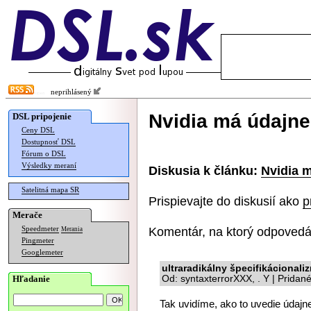
neprihlásený
Nvidia má údajn
DSL pripojenie
Ceny DSL
Dostupnosť DSL
Fórum o DSL
Výsledky meraní
Diskusia k článku:
Nvidia 
Satelitná mapa SR
Prispievajte do diskusií ako
p
Merače
Komentár, na ktorý odpovedá
Speedmeter
Merania
Pingmeter
Googlemeter
ultraradikálny špecifikácionali
Hľadanie
Od: syntaxterrorXXX, . Y | Pridan
Tak uvidíme, ako to uvedie údajne