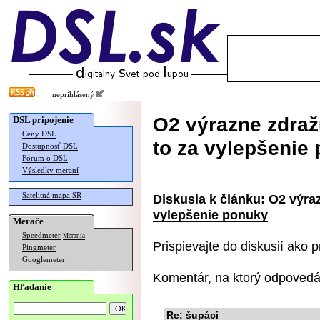
neprihlásený
O2 výrazne zdraž
DSL pripojenie
Ceny DSL
to za vylepšenie
Dostupnosť DSL
Fórum o DSL
Výsledky meraní
Satelitná mapa SR
Diskusia k článku:
O2 výraz
vylepšenie ponuky
Merače
Speedmeter
Merania
Prispievajte do diskusií ako
p
Pingmeter
Googlemeter
Komentár, na ktorý odpovedá
Hľadanie
Re: šupáci