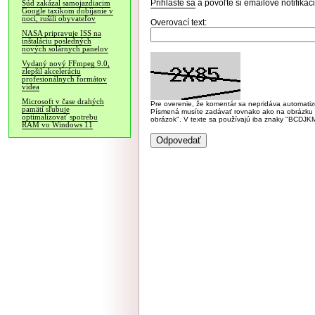
Prihláste sa
a povoľte si emailové notifiká
Súd zakázal samojazdiacim
Google taxíkom dobíjanie v
noci, rušili obyvateľov
Overovací text:
NASA pripravuje ISS na
inštaláciu posledných
nových solárnych panelov
Vydaný nový FFmpeg 9.0,
zlepšil akceleráciu
profesionálnych formátov
videa
Microsoft v čase drahých
Pre overenie, že komentár sa nepridáva automatizov
pamätí sľubuje
Písmená musíte zadávať rovnako ako na obrázku veľk
optimalizovať spotrebu
obrázok". V texte sa používajú iba znaky "BC
RAM vo Windows 11