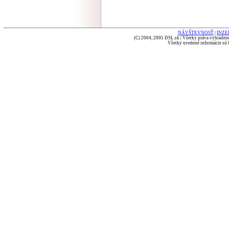
NÁVŠTEVNOSŤ
|
INZE
(C) 2004, 2005 DSL.sk | Všetky práva vyhradené
Všetky uvedené informácie sú b