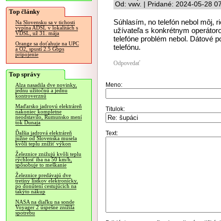
Od: vwv. | Pridané: 2024-05-28 0
Top články
Súhlasím, no telefón nebol môj, r
Na Slovensku sa v tichosti
vypína ADSL v lokalitách s
užívateľa s konkrétnym operáto
VDSL, už 31. mája
telefóne problém nebol. Dátové 
Orange sa doťahuje na UPC
telefónu.
a O2, spustí 2.5 Gbps
pripojenie
Odpovedať
Top správy
Meno:
Alza nasadila dve novinky,
jednu užitočnú a jednu
kontroverznú
Maďarsko jadrovú elektráreň
Titulok:
nakoniec kompletne
neodstavilo, Rumunsko mení
tok Dunaja
Text:
Ďalšia jadrová elektráreň
južne od Slovenska musela
kvôli teplu znížiť výkon
Železnice znižujú kvôli teplu
rýchlosť iba na 50 km/h,
spôsobuje to meškanie
Železnice predávajú dve
tretiny lístkov elektronicky,
po donútení cestujúcich na
takýto nákup
NASA na diaľku na sonde
Voyager 2 úspešne znížila
spotrebu