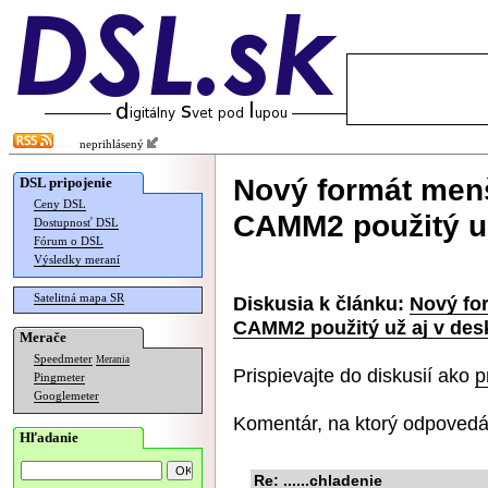
neprihlásený
Nový formát men
DSL pripojenie
Ceny DSL
CAMM2 použitý už
Dostupnosť DSL
Fórum o DSL
Výsledky meraní
Satelitná mapa SR
Diskusia k článku:
Nový fo
CAMM2 použitý už aj v des
Merače
Speedmeter
Merania
Prispievajte do diskusií ako
p
Pingmeter
Googlemeter
Komentár, na ktorý odpovedá
Hľadanie
Re: ......chladenie