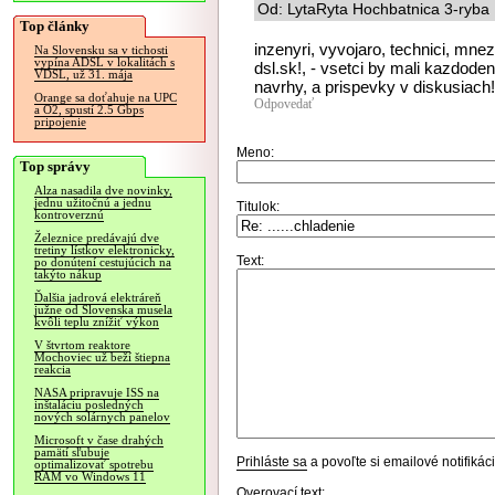
Od: LytaRyta Hochbatnica 3-ryba 
Top články
inzenyri, vyvojaro, technici, mneze
Na Slovensku sa v tichosti
vypína ADSL v lokalitách s
dsl.sk!, - vsetci by mali kazdoden
VDSL, už 31. mája
navrhy, a prispevky v diskusiach! 
Orange sa doťahuje na UPC
Odpovedať
a O2, spustí 2.5 Gbps
pripojenie
Meno:
Top správy
Alza nasadila dve novinky,
jednu užitočnú a jednu
Titulok:
kontroverznú
Železnice predávajú dve
tretiny lístkov elektronicky,
Text:
po donútení cestujúcich na
takýto nákup
Ďalšia jadrová elektráreň
južne od Slovenska musela
kvôli teplu znížiť výkon
V štvrtom reaktore
Mochoviec už beží štiepna
reakcia
NASA pripravuje ISS na
inštaláciu posledných
nových solárnych panelov
Microsoft v čase drahých
pamätí sľubuje
Prihláste sa
a povoľte si emailové notifiká
optimalizovať spotrebu
RAM vo Windows 11
Overovací text: