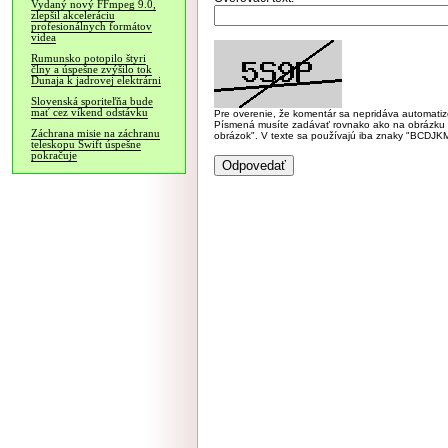
Vydaný nový FFmpeg 9.0,
zlepšil akceleráciu
profesionálnych formátov
videa
Rumunsko potopilo štyri
člny a úspešne zvýšilo tok
Dunaja k jadrovej elektrárni
Slovenská sporiteľňa bude
mať cez víkend odstávku
Pre overenie, že komentár sa nepridáva automatizov
Písmená musíte zadávať rovnako ako na obrázku veľk
Záchrana misie na záchranu
obrázok". V texte sa používajú iba znaky "BC
teleskopu Swift úspešne
pokračuje