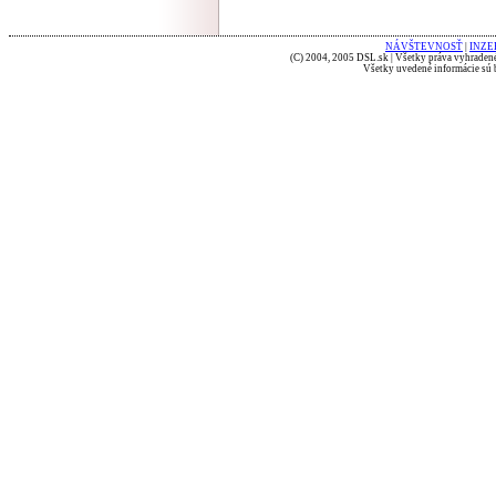
NÁVŠTEVNOSŤ
|
INZE
(C) 2004, 2005 DSL.sk | Všetky práva vyhradené
Všetky uvedené informácie sú b