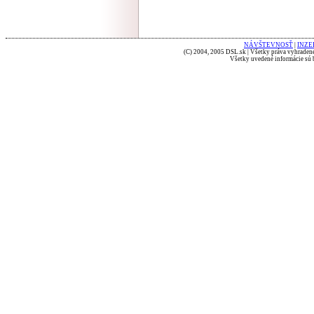
NÁVŠTEVNOSŤ
|
INZE
(C) 2004, 2005 DSL.sk | Všetky práva vyhradené
Všetky uvedené informácie sú b