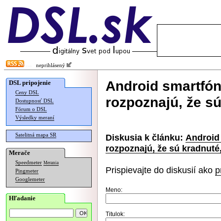
neprihlásený
Android smartfó
DSL pripojenie
Ceny DSL
rozpoznajú, že s
Dostupnosť DSL
Fórum o DSL
Výsledky meraní
Satelitná mapa SR
Diskusia k článku:
Android
rozpoznajú, že sú kradnuté
Merače
Speedmeter
Merania
Prispievajte do diskusií ako
p
Pingmeter
Googlemeter
Meno:
Hľadanie
Titulok: