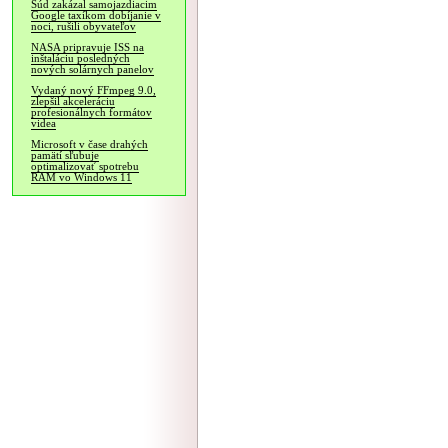
Súd zakázal samojazdiacim
Google taxíkom dobíjanie v
noci, rušili obyvateľov
NASA pripravuje ISS na
inštaláciu posledných
nových solárnych panelov
Vydaný nový FFmpeg 9.0,
zlepšil akceleráciu
profesionálnych formátov
videa
Microsoft v čase drahých
pamätí sľubuje
optimalizovať spotrebu
RAM vo Windows 11