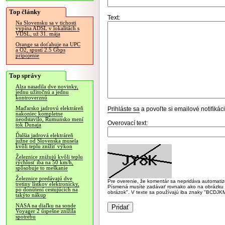
Top články
Text:
Na Slovensku sa v tichosti
vypína ADSL v lokalitách s
VDSL, už 31. mája
Orange sa doťahuje na UPC
a O2, spustí 2.5 Gbps
pripojenie
Top správy
Alza nasadila dve novinky,
jednu užitočnú a jednu
kontroverznú
Maďarsko jadrovú elektráreň
Prihláste sa
a povoľte si emailové notifiká
nakoniec kompletne
neodstavilo, Rumunsko mení
Overovací text:
tok Dunaja
Ďalšia jadrová elektráreň
južne od Slovenska musela
kvôli teplu znížiť výkon
Železnice znižujú kvôli teplu
rýchlosť iba na 50 km/h,
spôsobuje to meškanie
Železnice predávajú dve
Pre overenie, že komentár sa nepridáva automatizov
tretiny lístkov elektronicky,
Písmená musíte zadávať rovnako ako na obrázku veľk
po donútení cestujúcich na
obrázok". V texte sa používajú iba znaky "BC
takýto nákup
NASA na diaľku na sonde
Voyager 2 úspešne znížila
spotrebu