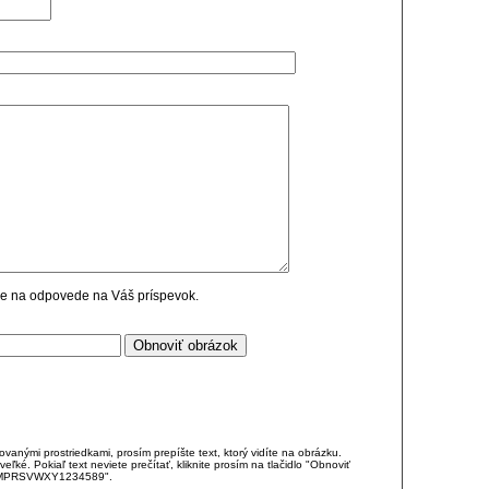
cie na odpovede na Váš príspevok.
anými prostriedkami, prosím prepíšte text, ktorý vidíte na obrázku.
é. Pokiaľ text neviete prečítať, kliknite prosím na tlačidlo "Obnoviť
DJKMPRSVWXY1234589".