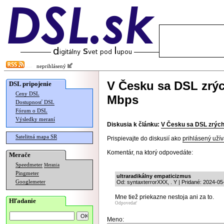
neprihlásený
V Česku sa DSL zrýc
DSL pripojenie
Ceny DSL
Mbps
Dostupnosť DSL
Fórum o DSL
Výsledky meraní
Diskusia k článku:
V Česku sa DSL zrýchl
Satelitná mapa SR
Prispievajte do diskusií ako
prihlásený užív
Komentár, na ktorý odpovedáte:
Merače
Speedmeter
Merania
Pingmeter
ultraradikálny empaticizmus
Googlemeter
Od: syntaxterrorXXX, . Y | Pridané: 2024-05
Mne tiež priekazne nestoja ani za to.
Hľadanie
Odpovedať
Meno: