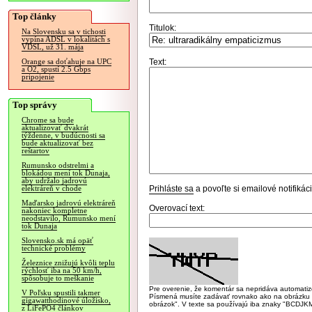
Top články
Titulok:
Na Slovensku sa v tichosti
vypína ADSL v lokalitách s
VDSL, už 31. mája
Text:
Orange sa doťahuje na UPC
a O2, spustí 2.5 Gbps
pripojenie
Top správy
Chrome sa bude
aktualizovať dvakrát
týždenne, v budúcnosti sa
bude aktualizovať bez
reštartov
Rumunsko odstrelmi a
blokádou mení tok Dunaja,
aby udržalo jadrovú
Prihláste sa
a povoľte si emailové notifiká
elektráreň v chode
Maďarsko jadrovú elektráreň
Overovací text:
nakoniec kompletne
neodstavilo, Rumunsko mení
tok Dunaja
Slovensko.sk má opäť
technické problémy
Železnice znižujú kvôli teplu
rýchlosť iba na 50 km/h,
spôsobuje to meškanie
Pre overenie, že komentár sa nepridáva automatizov
V Poľsku spustili takmer
Písmená musíte zadávať rovnako ako na obrázku veľk
gigawatthodinové úložisko,
obrázok". V texte sa používajú iba znaky "BC
z LiFePO4 článkov