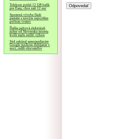
Telekom pridal 12 GB balík
pre Easy, chce zaň 12 eur
Spustená výroba flash
pamäte s novým najvyšším
počtom vrstiev
Ďalšia jadrová elektráreň
južne od Slovenska musela
kvôli teplu znížiť výkon
Súd zakázal samojazdiacim
Google taxíkom dobíjanie v
noci, rušili obyvateľov