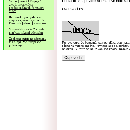
Prihláste sa
a povoľte si emailové notifiká
Vydaný nový FFmpeg 9.0,
zlepšil akceleráciu
profesionálnych formátov
Overovací text:
videa
Rumunsko potopilo štyri
člny a úspešne zvýšilo tok
Dunaja k jadrovej elektrárni
Slovenská sporiteľňa bude
mať cez víkend odstávku
Záchrana misie na záchranu
teleskopu Swift úspešne
Pre overenie, že komentár sa nepridáva automatizov
pokračuje
Písmená musíte zadávať rovnako ako na obrázku veľk
obrázok". V texte sa používajú iba znaky "BC