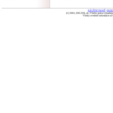
NÁVŠTEVNOSŤ
|
INZE
(C) 2004, 2005 DSL.sk | Všetky práva vyhradené
Všetky uvedené informácie sú b