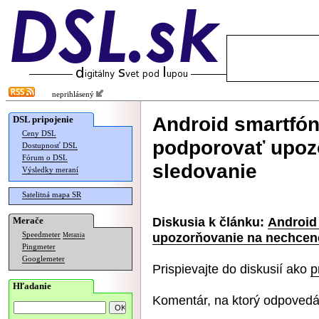
neprihlásený
Android smartfón
DSL pripojenie
Ceny DSL
podporovať upoz
Dostupnosť DSL
Fórum o DSL
sledovanie
Výsledky meraní
Satelitná mapa SR
Diskusia k článku:
Android
Merače
upozorňovanie na nechcen
Speedmeter
Merania
Pingmeter
Googlemeter
Prispievajte do diskusií ako
p
Hľadanie
Komentár, na ktorý odpovedá