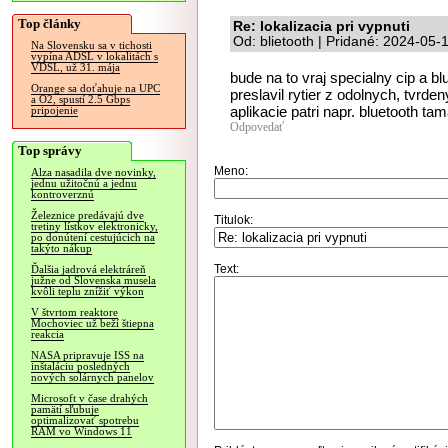
Top články
Re: lokalizacia pri vypnuti
Od: blietooth | Pridané: 2024-05-
Na Slovensku sa v tichosti
vypína ADSL v lokalitách s
VDSL, už 31. mája
bude na to vraj specialny cip a b
Orange sa doťahuje na UPC
preslavil rytier z odolnych, tvrde
a O2, spustí 2.5 Gbps
aplikacie patri napr. bluetooth ta
pripojenie
Odpovedať
Top správy
Meno:
Alza nasadila dve novinky,
jednu užitočnú a jednu
kontroverznú
Železnice predávajú dve
Titulok:
tretiny lístkov elektronicky,
po donútení cestujúcich na
takýto nákup
Text:
Ďalšia jadrová elektráreň
južne od Slovenska musela
kvôli teplu znížiť výkon
V štvrtom reaktore
Mochoviec už beží štiepna
reakcia
NASA pripravuje ISS na
inštaláciu posledných
nových solárnych panelov
Microsoft v čase drahých
pamätí sľubuje
optimalizovať spotrebu
RAM vo Windows 11