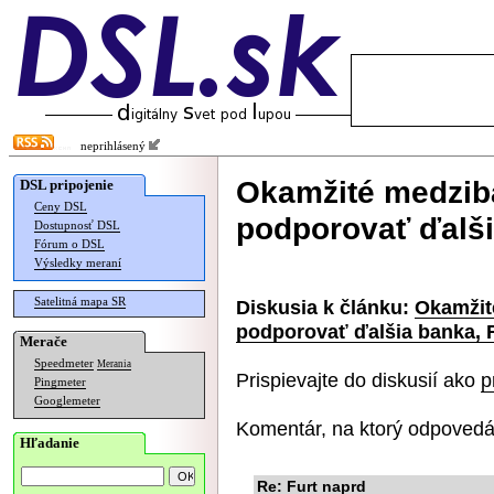
neprihlásený
Okamžité medzib
DSL pripojenie
Ceny DSL
podporovať ďalši
Dostupnosť DSL
Fórum o DSL
Výsledky meraní
Satelitná mapa SR
Diskusia k článku:
Okamžit
podporovať ďalšia banka, 
Merače
Speedmeter
Merania
Prispievajte do diskusií ako
p
Pingmeter
Googlemeter
Komentár, na ktorý odpovedá
Hľadanie
Re: Furt naprd