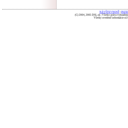
NÁVŠTEVNOSŤ
|
INZE
(C) 2004, 2005 DSL.sk | Všetky práva vyhradené
Všetky uvedené informácie sú b