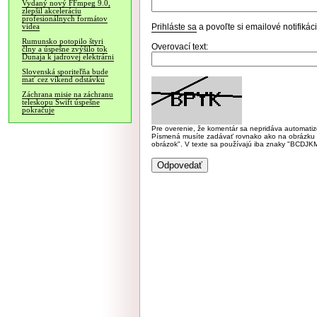
Vydaný nový FFmpeg 9.0,
zlepšil akceleráciu
profesionálnych formátov
Prihláste sa
a povoľte si emailové notifiká
videa
Rumunsko potopilo štyri
Overovací text:
člny a úspešne zvýšilo tok
Dunaja k jadrovej elektrárni
Slovenská sporiteľňa bude
mať cez víkend odstávku
Záchrana misie na záchranu
teleskopu Swift úspešne
pokračuje
Pre overenie, že komentár sa nepridáva automatizov
Písmená musíte zadávať rovnako ako na obrázku veľk
obrázok". V texte sa používajú iba znaky "BC