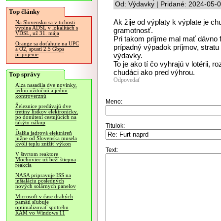
Od: Výdavky | Pridané: 2024-05-
Top články
Ak žije od výplaty k výplate je c
Na Slovensku sa v tichosti
vypína ADSL v lokalitách s
gramotnosť.
VDSL, už 31. mája
Pri takom príjme mal mať dávno 
Orange sa doťahuje na UPC
prípadný výpadok príjmov, strat
a O2, spustí 2.5 Gbps
výdavky.
pripojenie
To je ako tí čo vyhrajú v lotérii,
chudáci ako pred výhrou.
Top správy
Odpovedať
Alza nasadila dve novinky,
jednu užitočnú a jednu
kontroverznú
Meno:
Železnice predávajú dve
tretiny lístkov elektronicky,
po donútení cestujúcich na
takýto nákup
Titulok:
Ďalšia jadrová elektráreň
južne od Slovenska musela
kvôli teplu znížiť výkon
Text:
V štvrtom reaktore
Mochoviec už beží štiepna
reakcia
NASA pripravuje ISS na
inštaláciu posledných
nových solárnych panelov
Microsoft v čase drahých
pamätí sľubuje
optimalizovať spotrebu
RAM vo Windows 11