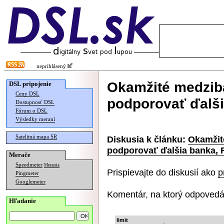
neprihlásený
Okamžité medzib
DSL pripojenie
Ceny DSL
podporovať ďalši
Dostupnosť DSL
Fórum o DSL
Výsledky meraní
Satelitná mapa SR
Diskusia k článku:
Okamžit
podporovať ďalšia banka, 
Merače
Speedmeter
Merania
Prispievajte do diskusií ako
p
Pingmeter
Googlemeter
Komentár, na ktorý odpovedá
Hľadanie
limit