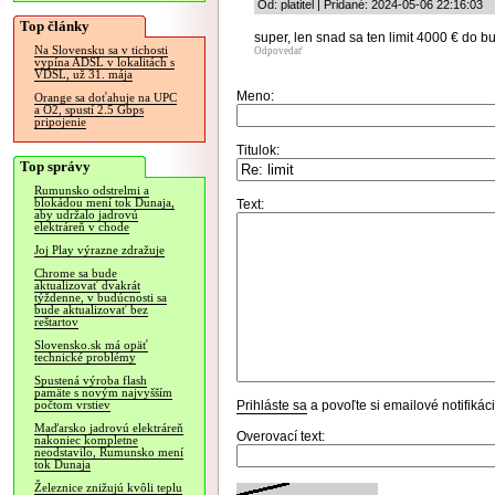
Od: platitel | Pridané: 2024-05-06 22:16:03
Top články
super, len snad sa ten limit 4000 € do b
Na Slovensku sa v tichosti
Odpovedať
vypína ADSL v lokalitách s
VDSL, už 31. mája
Meno:
Orange sa doťahuje na UPC
a O2, spustí 2.5 Gbps
pripojenie
Titulok:
Top správy
Rumunsko odstrelmi a
blokádou mení tok Dunaja,
Text:
aby udržalo jadrovú
elektráreň v chode
Joj Play výrazne zdražuje
Chrome sa bude
aktualizovať dvakrát
týždenne, v budúcnosti sa
bude aktualizovať bez
reštartov
Slovensko.sk má opäť
technické problémy
Spustená výroba flash
pamäte s novým najvyšším
Prihláste sa
a povoľte si emailové notifiká
počtom vrstiev
Maďarsko jadrovú elektráreň
Overovací text:
nakoniec kompletne
neodstavilo, Rumunsko mení
tok Dunaja
Železnice znižujú kvôli teplu