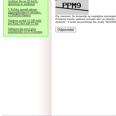
rýchlosť iba na 50 km/h,
spôsobuje to meškanie
V Poľsku spustili takmer
gigawatthodinové úložisko,
z LiFePO4 článkov
Pre overenie, že komentár sa nepridáva automatizov
Písmená musíte zadávať rovnako ako na obrázku veľk
Telekom pridal 12 GB balík
obrázok". V texte sa používajú iba znaky "BC
pre Easy, chce zaň 12 eur
Odštartovala nová séria
populárneho sci-fi Futurama