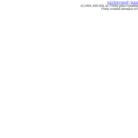
NÁVŠTEVNOSŤ
|
INZE
(C) 2004, 2005 DSL.sk | Všetky práva vyhradené
Všetky uvedené informácie sú b