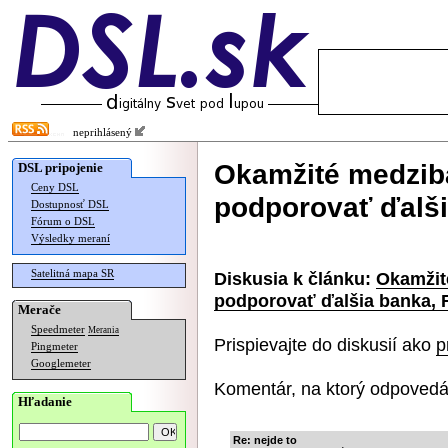
neprihlásený
Okamžité medzib
DSL pripojenie
Ceny DSL
podporovať ďalši
Dostupnosť DSL
Fórum o DSL
Výsledky meraní
Satelitná mapa SR
Diskusia k článku:
Okamžit
podporovať ďalšia banka, 
Merače
Speedmeter
Merania
Prispievajte do diskusií ako
p
Pingmeter
Googlemeter
Komentár, na ktorý odpovedá
Hľadanie
Re: nejde to