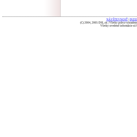
NÁVŠTEVNOSŤ
|
INZE
(C) 2004, 2005 DSL.sk | Všetky práva vyhradené
Všetky uvedené informácie sú b