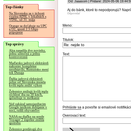
Od: Jaaasom | Pridané: 2024-05-06 19:44:5
Top články
Aj do bánk, ktoré to nepodporujú? Napr
Na Slovensku sa v tichosti
Odpovedať
vypína ADSL v lokalitách s
VDSL, už 31. mája
Meno:
Orange sa doťahuje na UPC
a O2, spustí 2.5 Gbps
pripojenie
Titulok:
Top správy
Alza nasadila dve novinky,
jednu užitočnú a jednu
Text:
kontroverznú
Maďarsko jadrovú elektráreň
nakoniec kompletne
neodstavilo, Rumunsko mení
tok Dunaja
Ďalšia jadrová elektráreň
južne od Slovenska musela
kvôli teplu znížiť výkon
Železnice znižujú kvôli teplu
rýchlosť iba na 50 km/h,
spôsobuje to meškanie
Súd zakázal samojazdiacim
Prihláste sa
a povoľte si emailové notifiká
Google taxíkom dobíjanie v
noci, rušili obyvateľov
Overovací text:
NASA na diaľku na sonde
Voyager 2 úspešne znížila
spotrebu
Železnice predávajú dve