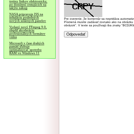
tretiny lístkov elektronicky,
po donútení cestujúcich na
takýto nákup
NASA pripravuje ISS na
inštaláciu posledných
Pre overenie, že komentár sa nepridáva automatizov
nových solárnych panelov
Písmená musíte zadávať rovnako ako na obrázku veľk
obrázok". V texte sa používajú iba znaky "BC
Vydaný nový FFmpeg 9.0,
zlepšil akceleráciu
profesionálnych formátov
videa
Microsoft v čase drahých
pamätí sľubuje
optimalizovať spotrebu
RAM vo Windows 11