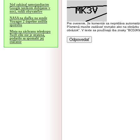
Súd zakázal samojazdiacim
Google taxíkom dobíjanie v
noci, rušili obyvateľov
NASA na diaľku na sonde
Voyager 2 úspešne znížila
Pre overenie, že komentár sa nepridáva automatizov
spotrebu
Písmená musíte zadávať rovnako ako na obrázku veľk
obrázok". V texte sa používajú iba znaky "BC
Misia na záchranu teleskopu
Swift ešte nie je stratená,
podarilo sa spomaliť jej
otáčanie