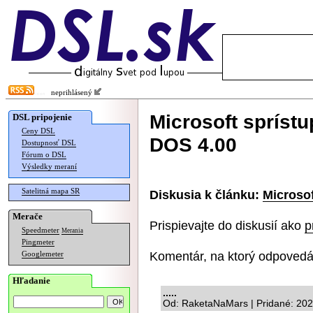
neprihlásený
Microsoft sprístu
DSL pripojenie
Ceny DSL
DOS 4.00
Dostupnosť DSL
Fórum o DSL
Výsledky meraní
Satelitná mapa SR
Diskusia k článku:
Microsof
Merače
Prispievajte do diskusií ako
p
Speedmeter
Merania
Pingmeter
Komentár, na ktorý odpovedá
Googlemeter
Hľadanie
.....
Od: RaketaNaMars | Pridané: 202