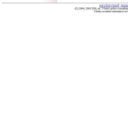
NÁVŠTEVNOSŤ
|
INZE
(C) 2004, 2005 DSL.sk | Všetky práva vyhradené
Všetky uvedené informácie sú b