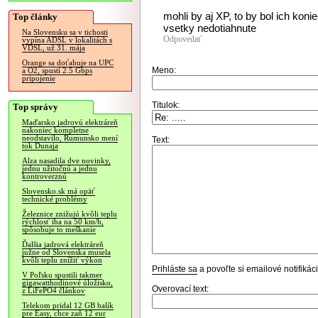
mohli by aj XP, to by bol ich koniec
Top články
vsetky nedotiahnute
Na Slovensku sa v tichosti
Odpovedať
vypína ADSL v lokalitách s
VDSL, už 31. mája
Orange sa doťahuje na UPC
Meno:
a O2, spustí 2.5 Gbps
pripojenie
Titulok:
Top správy
Maďarsko jadrovú elektráreň
nakoniec kompletne
neodstavilo, Rumunsko mení
Text:
tok Dunaja
Alza nasadila dve novinky,
jednu užitočnú a jednu
kontroverznú
Slovensko.sk má opäť
technické problémy
Železnice znižujú kvôli teplu
rýchlosť iba na 50 km/h,
spôsobuje to meškanie
Ďalšia jadrová elektráreň
južne od Slovenska musela
kvôli teplu znížiť výkon
Prihláste sa
a povoľte si emailové notifiká
V Poľsku spustili takmer
gigawatthodinové úložisko,
Overovací text:
z LiFePO4 článkov
Telekom pridal 12 GB balík
pre Easy, chce zaň 12 eur