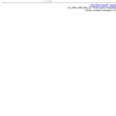
NÁVŠTEVNOSŤ
|
INZE
(C) 2004, 2005 DSL.sk | Všetky práva vyhradené
Všetky uvedené informácie sú b