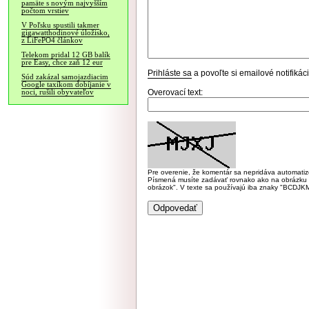
pamäte s novým najvyšším
počtom vrstiev
V Poľsku spustili takmer
gigawatthodinové úložisko,
z LiFePO4 článkov
Telekom pridal 12 GB balík
pre Easy, chce zaň 12 eur
Prihláste sa
a povoľte si emailové notifiká
Súd zakázal samojazdiacim
Google taxíkom dobíjanie v
Overovací text:
noci, rušili obyvateľov
Pre overenie, že komentár sa nepridáva automatizov
Písmená musíte zadávať rovnako ako na obrázku veľk
obrázok". V texte sa používajú iba znaky "BC