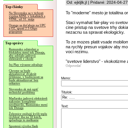
Od: ejkljlk;jl | Pridané: 2024-04-2
Top články
To "moderne" mesto je totalitna o
Na Slovensku sa v tichosti
vypína ADSL v lokalitách s
VDSL, už 31. mája
Staci vymahat fair-play vo sveto
Orange sa doťahuje na UPC
cine pristup na svetove trhy doki
a O2, spustí 2.5 Gbps
nezacnu sa spravat ekologicky.
pripojenie
To ze mozes platit vsade mobilom
Top správy
na rychly presun vojakov aby moh
Rumunsko odstrelmi a
voci rezimu.
blokádou mení tok Dunaja,
aby udržalo jadrovú
elektráreň v chode
"svetove liderstvo" - vkokotizme a
Joj Play výrazne zdražuje
Odpovedať
Chrome sa bude
aktualizovať dvakrát
týždenne, v budúcnosti sa
Meno:
bude aktualizovať bez
reštartov
Slovensko.sk má opäť
Titulok:
technické problémy
Maďarsko jadrovú elektráreň
nakoniec kompletne
neodstavilo, Rumunsko mení
Text:
tok Dunaja
Železnice znižujú kvôli teplu
rýchlosť iba na 50 km/h,
spôsobuje to meškanie
Spustená výroba flash