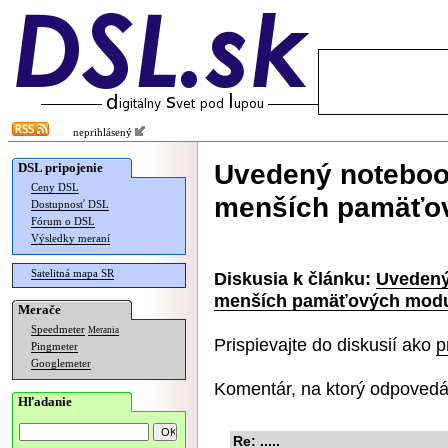
neprihlásený
Uvedený notebook
DSL pripojenie
Ceny DSL
menších pamäťo
Dostupnosť DSL
Fórum o DSL
Výsledky meraní
Satelitná mapa SR
Diskusia k článku:
Uvedený
menších pamäťových mod
Merače
Speedmeter
Merania
Prispievajte do diskusií ako
p
Pingmeter
Googlemeter
Komentár, na ktorý odpovedá
Hľadanie
Re: .....