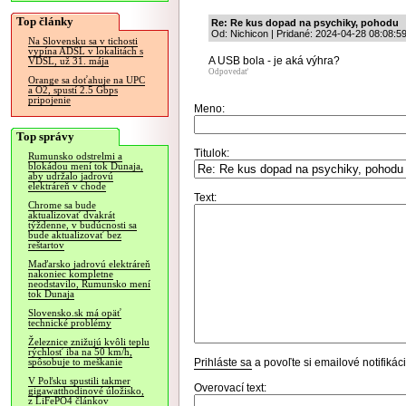
Top články
Re: Re kus dopad na psychiky, pohodu
Od: Nichicon | Pridané: 2024-04-28 08:08:5
Na Slovensku sa v tichosti
vypína ADSL v lokalitách s
A USB bola - je aká výhra?
VDSL, už 31. mája
Odpovedať
Orange sa doťahuje na UPC
a O2, spustí 2.5 Gbps
pripojenie
Meno:
Top správy
Titulok:
Rumunsko odstrelmi a
blokádou mení tok Dunaja,
aby udržalo jadrovú
elektráreň v chode
Text:
Chrome sa bude
aktualizovať dvakrát
týždenne, v budúcnosti sa
bude aktualizovať bez
reštartov
Maďarsko jadrovú elektráreň
nakoniec kompletne
neodstavilo, Rumunsko mení
tok Dunaja
Slovensko.sk má opäť
technické problémy
Železnice znižujú kvôli teplu
rýchlosť iba na 50 km/h,
Prihláste sa
a povoľte si emailové notifiká
spôsobuje to meškanie
V Poľsku spustili takmer
Overovací text:
gigawatthodinové úložisko,
z LiFePO4 článkov