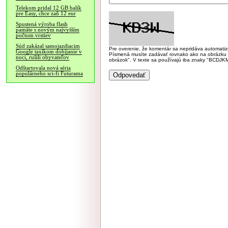
Telekom pridal 12 GB balík
pre Easy, chce zaň 12 eur
Spustená výroba flash
pamäte s novým najvyšším
počtom vrstiev
Súd zakázal samojazdiacim
Pre overenie, že komentár sa nepridáva automatizov
Google taxíkom dobíjanie v
Písmená musíte zadávať rovnako ako na obrázku veľk
noci, rušili obyvateľov
obrázok". V texte sa používajú iba znaky "BC
Odštartovala nová séria
populárneho sci-fi Futurama