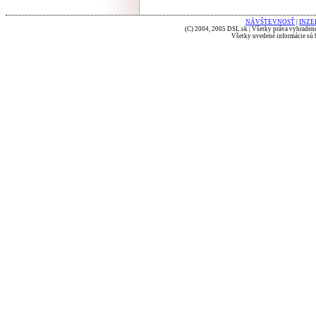
NÁVŠTEVNOSŤ
|
INZE
(C) 2004, 2005 DSL.sk | Všetky práva vyhradené
Všetky uvedené informácie sú b