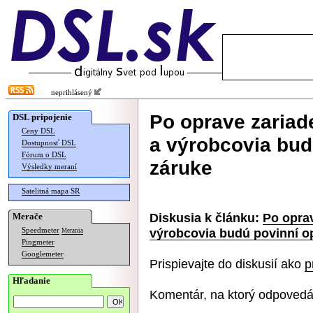
neprihlásený
Po oprave zariade
DSL pripojenie
Ceny DSL
a výrobcovia bud
Dostupnosť DSL
Fórum o DSL
záruke
Výsledky meraní
Satelitná mapa SR
Diskusia k článku:
Po oprav
Merače
výrobcovia budú povinní o
Speedmeter
Merania
Pingmeter
Googlemeter
Prispievajte do diskusií ako
p
Hľadanie
Komentár, na ktorý odpovedá