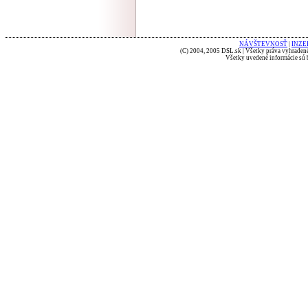
NÁVŠTEVNOSŤ
|
INZE
(C) 2004, 2005 DSL.sk | Všetky práva vyhradené
Všetky uvedené informácie sú b