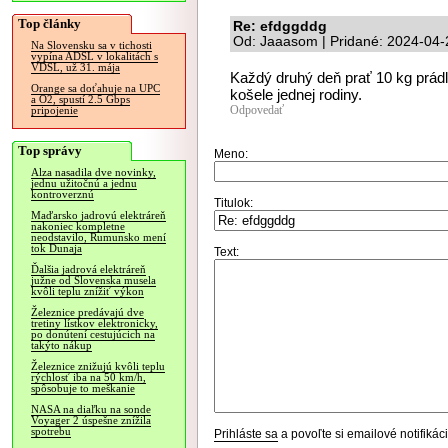
Top články
Re: efdggddg
Od: Jaaasom | Pridané: 2024-04-
Na Slovensku sa v tichosti
vypína ADSL v lokalitách s
VDSL, už 31. mája
Každý druhý deň prať 10 kg prádl
Orange sa doťahuje na UPC
košele jednej rodiny.
a O2, spustí 2.5 Gbps
Odpovedať
pripojenie
Top správy
Meno:
Alza nasadila dve novinky,
jednu užitočnú a jednu
kontroverznú
Titulok:
Maďarsko jadrovú elektráreň
nakoniec kompletne
neodstavilo, Rumunsko mení
tok Dunaja
Text:
Ďalšia jadrová elektráreň
južne od Slovenska musela
kvôli teplu znížiť výkon
Železnice predávajú dve
tretiny lístkov elektronicky,
po donútení cestujúcich na
takýto nákup
Železnice znižujú kvôli teplu
rýchlosť iba na 50 km/h,
spôsobuje to meškanie
NASA na diaľku na sonde
Voyager 2 úspešne znížila
spotrebu
Prihláste sa
a povoľte si emailové notifiká