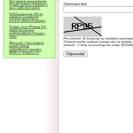
Súd zakázal samojazdiacim
Overovací text:
Google taxíkom dobíjanie v
noci, rušili obyvateľov
NASA pripravuje ISS na
inštaláciu posledných
nových solárnych panelov
Vydaný nový FFmpeg 9.0,
zlepšil akceleráciu
profesionálnych formátov
videa
Pre overenie, že komentár sa nepridáva automatizov
Písmená musíte zadávať rovnako ako na obrázku veľk
Microsoft v čase drahých
obrázok". V texte sa používajú iba znaky "BC
pamätí sľubuje
optimalizovať spotrebu
RAM vo Windows 11