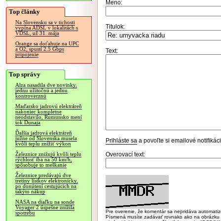
Meno:
Top články
Na Slovensku sa v tichosti
Titulok:
vypína ADSL v lokalitách s
VDSL, už 31. mája
Orange sa doťahuje na UPC
a O2, spustí 2.5 Gbps
Text:
pripojenie
Top správy
Alza nasadila dve novinky,
jednu užitočnú a jednu
kontroverznú
Maďarsko jadrovú elektráreň
nakoniec kompletne
neodstavilo, Rumunsko mení
tok Dunaja
Ďalšia jadrová elektráreň
južne od Slovenska musela
Prihláste sa
a povoľte si emailové notifiká
kvôli teplu znížiť výkon
Overovací text:
Železnice znižujú kvôli teplu
rýchlosť iba na 50 km/h,
spôsobuje to meškanie
Železnice predávajú dve
tretiny lístkov elektronicky,
po donútení cestujúcich na
takýto nákup
NASA na diaľku na sonde
Voyager 2 úspešne znížila
Pre overenie, že komentár sa nepridáva automatizov
spotrebu
Písmená musíte zadávať rovnako ako na obrázku veľk