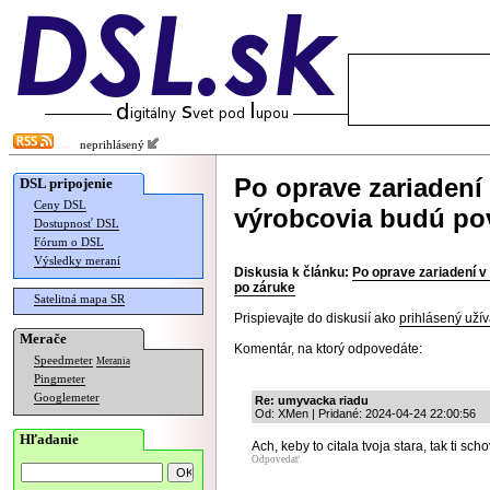
neprihlásený
Po oprave zariadení 
DSL pripojenie
Ceny DSL
výrobcovia budú pov
Dostupnosť DSL
Fórum o DSL
Výsledky meraní
Diskusia k článku:
Po oprave zariadení v
po záruke
Satelitná mapa SR
Prispievajte do diskusií ako
prihlásený užív
Merače
Komentár, na ktorý odpovedáte:
Speedmeter
Merania
Pingmeter
Googlemeter
Re: umyvacka riadu
Od: XMen | Pridané: 2024-04-24 22:00:56
Hľadanie
Ach, keby to citala tvoja stara, tak ti sch
Odpovedať