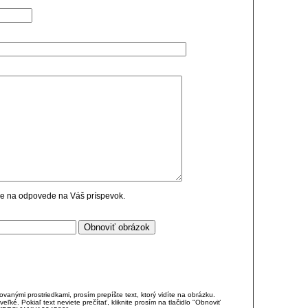
cie na odpovede na Váš príspevok.
anými prostriedkami, prosím prepíšte text, ktorý vidíte na obrázku.
é. Pokiaľ text neviete prečítať, kliknite prosím na tlačidlo "Obnoviť