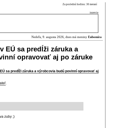
Za poslednú hodinu: 30 meraní
inzercia
Nedeľa, 9. augusta 2026, dnes má meniny
Ľubomíra
v EÚ sa predĺži záruka a
inní opravovať aj po záruke
 EÚ sa predĺži záruka a výrobcovia budú povinní opravovať aj
ateľ
.
ova zuby ;)