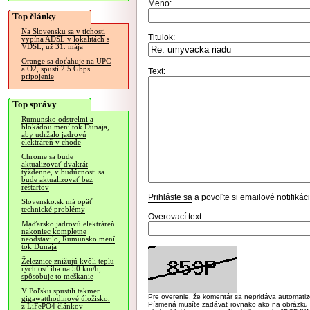
Meno:
Top články
Na Slovensku sa v tichosti
Titulok:
vypína ADSL v lokalitách s
VDSL, už 31. mája
Orange sa doťahuje na UPC
a O2, spustí 2.5 Gbps
Text:
pripojenie
Top správy
Rumunsko odstrelmi a
blokádou mení tok Dunaja,
aby udržalo jadrovú
elektráreň v chode
Chrome sa bude
aktualizovať dvakrát
týždenne, v budúcnosti sa
bude aktualizovať bez
reštartov
Prihláste sa
a povoľte si emailové notifiká
Slovensko.sk má opäť
technické problémy
Overovací text:
Maďarsko jadrovú elektráreň
nakoniec kompletne
neodstavilo, Rumunsko mení
tok Dunaja
Železnice znižujú kvôli teplu
rýchlosť iba na 50 km/h,
spôsobuje to meškanie
V Poľsku spustili takmer
Pre overenie, že komentár sa nepridáva automatizov
gigawatthodinové úložisko,
Písmená musíte zadávať rovnako ako na obrázku veľk
z LiFePO4 článkov