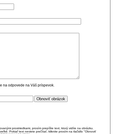
cie na odpovede na Váš príspevok.
anými prostriedkami, prosím prepíšte text, ktorý vidíte na obrázku.
é. Pokiaľ text neviete prečítať, kliknite prosím na tlačidlo "Obnoviť