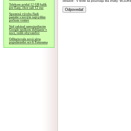
obrázok". V texte sa používajú iba znaky "BC
Telekom pridal 12 GB balík
pre Easy, chce zaň 12 eur
Spustená výroba flash
pamäte s novým najvyšším
počtom vrstiev
Súd zakázal samojazdiacim
Google taxíkom dobíjanie v
noci, rušili obyvateľov
Odštartovala nová séria
populárneho sci-fi Futurama