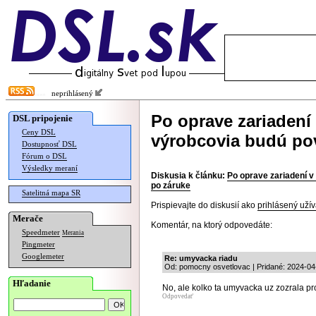
neprihlásený
Po oprave zariadení 
DSL pripojenie
Ceny DSL
výrobcovia budú pov
Dostupnosť DSL
Fórum o DSL
Výsledky meraní
Diskusia k článku:
Po oprave zariadení v
po záruke
Satelitná mapa SR
Prispievajte do diskusií ako
prihlásený užív
Merače
Komentár, na ktorý odpovedáte:
Speedmeter
Merania
Pingmeter
Googlemeter
Re: umyvacka riadu
Od: pomocny osvetlovac | Pridané: 2024-04
Hľadanie
No, ale kolko ta umyvacka uz zozrala pr
Odpovedať