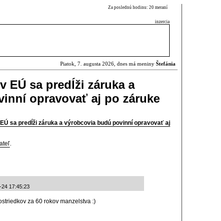
Za poslednú hodinu: 20 meraní
inzercia
Piatok, 7. augusta 2026, dnes má meniny
Štefánia
v EÚ sa predĺži záruka a
inní opravovať aj po záruke
 EÚ sa predĺži záruka a výrobcovia budú povinní opravovať aj
ateľ
.
-24 17:45:23
ostriedkov za 60 rokov manzelstva :)