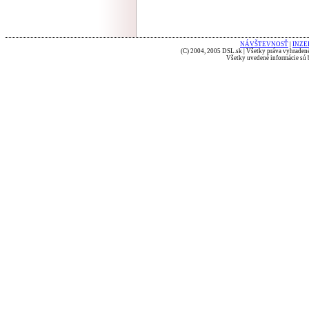
NÁVŠTEVNOSŤ
|
INZE
(C) 2004, 2005 DSL.sk | Všetky práva vyhradené
Všetky uvedené informácie sú b