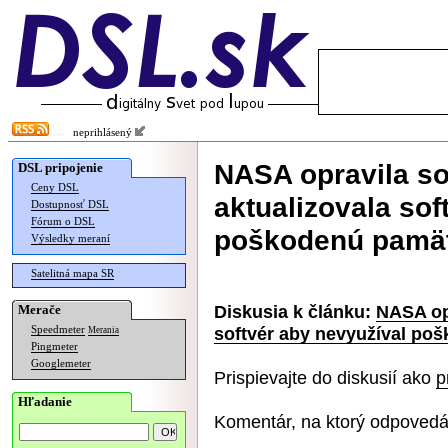
neprihlásený
NASA opravila so
DSL pripojenie
Ceny DSL
aktualizovala sof
Dostupnosť DSL
Fórum o DSL
poškodenú pamä
Výsledky meraní
Satelitná mapa SR
Diskusia k článku:
NASA opr
Merače
softvér aby nevyužíval po
Speedmeter
Merania
Pingmeter
Googlemeter
Prispievajte do diskusií ako
p
Hľadanie
Komentár, na ktorý odpovedá