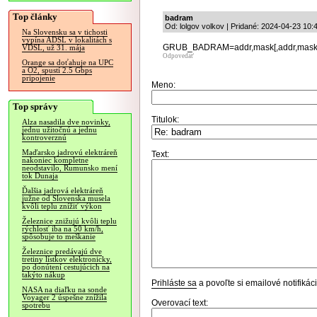
Top články
badram
Od: lolgov volkov | Pridané: 2024-04-23 10:
Na Slovensku sa v tichosti
vypína ADSL v lokalitách s
GRUB_BADRAM=addr,mask[,addr,mask.
VDSL, už 31. mája
Odpovedať
Orange sa doťahuje na UPC
a O2, spustí 2.5 Gbps
pripojenie
Meno:
Top správy
Titulok:
Alza nasadila dve novinky,
jednu užitočnú a jednu
kontroverznú
Maďarsko jadrovú elektráreň
Text:
nakoniec kompletne
neodstavilo, Rumunsko mení
tok Dunaja
Ďalšia jadrová elektráreň
južne od Slovenska musela
kvôli teplu znížiť výkon
Železnice znižujú kvôli teplu
rýchlosť iba na 50 km/h,
spôsobuje to meškanie
Železnice predávajú dve
tretiny lístkov elektronicky,
po donútení cestujúcich na
takýto nákup
Prihláste sa
a povoľte si emailové notifiká
NASA na diaľku na sonde
Voyager 2 úspešne znížila
Overovací text:
spotrebu