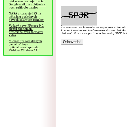
Súd zakázal samojazdiacim
Google taxíkom dobíjanie v
noci, rušili obyvateľov
NASA pripravuje ISS na
inštaláciu posledných
nových solárnych panelov
Vydaný nový FFmpeg 9.0,
Pre overenie, že komentár sa nepridáva automatizov
zlepšil akceleráciu
Písmená musíte zadávať rovnako ako na obrázku veľk
profesionálnych formátov
obrázok". V texte sa používajú iba znaky "BC
videa
Microsoft v čase drahých
pamätí sľubuje
optimalizovať spotrebu
RAM vo Windows 11