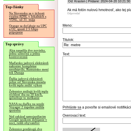
Od: Krasten | Pridané: 2024-04-20 10:21:30
Top články
Ak má fotón nulovú hmotnosť, ako tej p
Na Slovensku sa v tichosti
Odpovedať
vypína ADSL v lokalitách s
VDSL, už 31. mája
Meno:
Orange sa doťahuje na UPC
a O2, spustí 2.5 Gbps
pripojenie
Titulok:
Top správy
Alza nasadila dve novinky,
jednu užitočnú a jednu
Text:
kontroverznú
Maďarsko jadrovú elektráreň
nakoniec kompletne
neodstavilo, Rumunsko mení
tok Dunaja
Ďalšia jadrová elektráreň
južne od Slovenska musela
kvôli teplu znížiť výkon
Železnice znižujú kvôli teplu
rýchlosť iba na 50 km/h,
spôsobuje to meškanie
NASA na diaľku na sonde
Prihláste sa
a povoľte si emailové notifiká
Voyager 2 úspešne znížila
spotrebu
Overovací text:
Súd zakázal samojazdiacim
Google taxíkom dobíjanie v
noci, rušili obyvateľov
Železnice predávajú dve