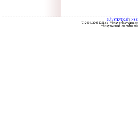
NÁVŠTEVNOSŤ
|
INZE
(C) 2004, 2005 DSL.sk | Všetky práva vyhradené
Všetky uvedené informácie sú b