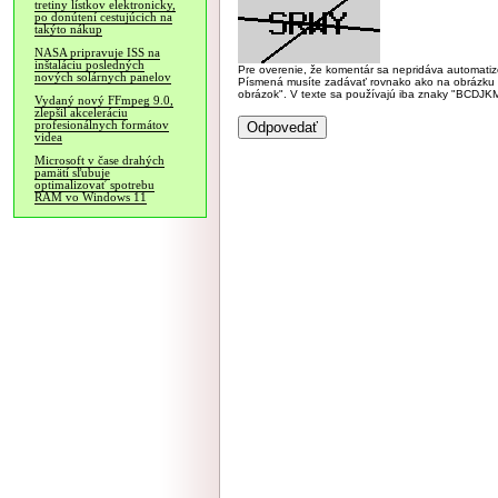
tretiny lístkov elektronicky,
po donútení cestujúcich na
takýto nákup
NASA pripravuje ISS na
inštaláciu posledných
Pre overenie, že komentár sa nepridáva automatizov
nových solárnych panelov
Písmená musíte zadávať rovnako ako na obrázku veľk
obrázok". V texte sa používajú iba znaky "BC
Vydaný nový FFmpeg 9.0,
zlepšil akceleráciu
profesionálnych formátov
videa
Microsoft v čase drahých
pamätí sľubuje
optimalizovať spotrebu
RAM vo Windows 11