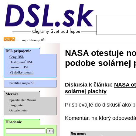
neprihlásený
NASA otestuje n
DSL pripojenie
Ceny DSL
podobe solárnej 
Dostupnosť DSL
Fórum o DSL
Výsledky meraní
Satelitná mapa SR
Diskusia k článku:
NASA ot
solárnej plachty
Merače
Speedmeter
Merania
Prispievajte do diskusií ako
p
Pingmeter
Googlemeter
Komentár, na ktorý odpovedá
Hľadanie
Re: metre