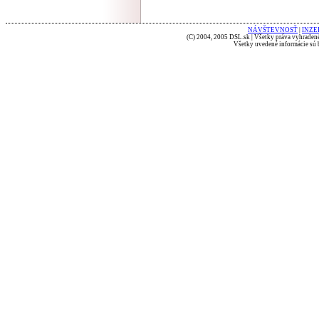
NÁVŠTEVNOSŤ
|
INZE
(C) 2004, 2005 DSL.sk | Všetky práva vyhradené
Všetky uvedené informácie sú b