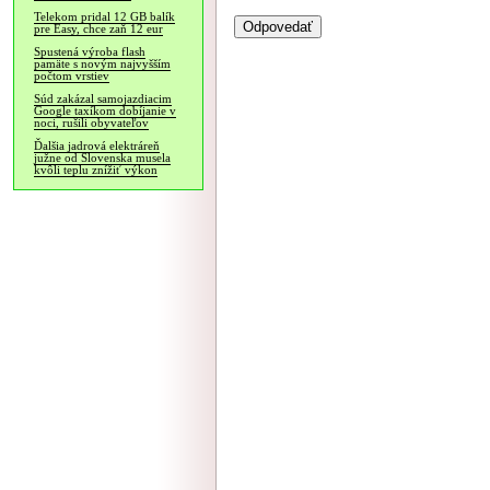
Telekom pridal 12 GB balík
pre Easy, chce zaň 12 eur
Spustená výroba flash
pamäte s novým najvyšším
počtom vrstiev
Súd zakázal samojazdiacim
Google taxíkom dobíjanie v
noci, rušili obyvateľov
Ďalšia jadrová elektráreň
južne od Slovenska musela
kvôli teplu znížiť výkon