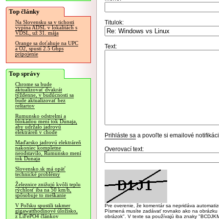
Top články
Titulok:
Na Slovensku sa v tichosti
vypína ADSL v lokalitách s
VDSL, už 31. mája
Orange sa doťahuje na UPC
Text:
a O2, spustí 2.5 Gbps
pripojenie
Top správy
Chrome sa bude
aktualizovať dvakrát
týždenne, v budúcnosti sa
bude aktualizovať bez
reštartov
Rumunsko odstrelmi a
blokádou mení tok Dunaja,
aby udržalo jadrovú
elektráreň v chode
Prihláste sa
a povoľte si emailové notifiká
Maďarsko jadrovú elektráreň
nakoniec kompletne
Overovací text:
neodstavilo, Rumunsko mení
tok Dunaja
Slovensko.sk má opäť
technické problémy
Železnice znižujú kvôli teplu
rýchlosť iba na 50 km/h,
spôsobuje to meškanie
V Poľsku spustili takmer
Pre overenie, že komentár sa nepridáva automatizov
gigawatthodinové úložisko,
Písmená musíte zadávať rovnako ako na obrázku veľk
z LiFePO4 článkov
obrázok". V texte sa používajú iba znaky "BC