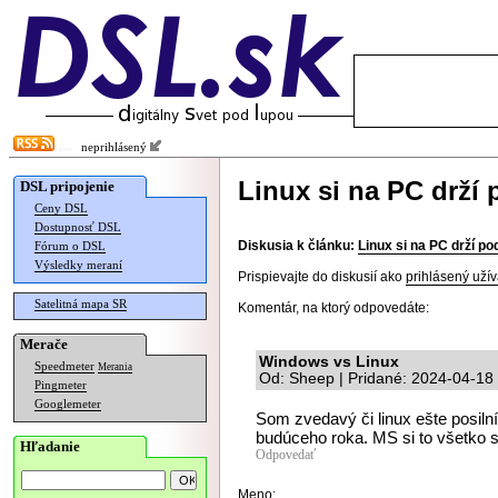
neprihlásený
Linux si na PC drží 
DSL pripojenie
Ceny DSL
Dostupnosť DSL
Diskusia k článku:
Linux si na PC drží po
Fórum o DSL
Výsledky meraní
Prispievajte do diskusií ako
prihlásený užív
Satelitná mapa SR
Komentár, na ktorý odpovedáte:
Merače
Windows vs Linux
Speedmeter
Merania
Od: Sheep | Pridané: 2024-04-18
Pingmeter
Googlemeter
Som zvedavý či linux ešte posil
budúceho roka. MS si to všetko 
Hľadanie
Odpovedať
Meno: