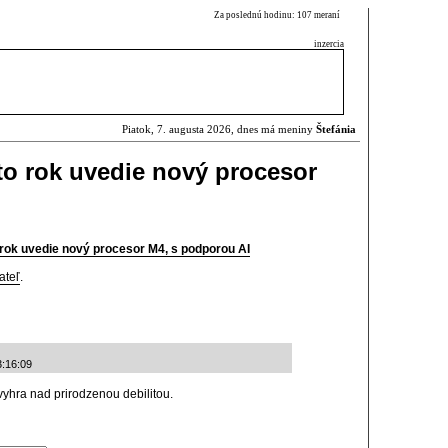
Za poslednú hodinu: 107 meraní
inzercia
Piatok, 7. augusta 2026, dnes má meniny
Štefánia
to rok uvedie nový procesor
 rok uvedie nový procesor M4, s podporou AI
ateľ
.
3:16:09
vyhra nad prirodzenou debilitou.