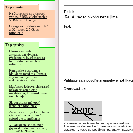
Top články
Titulok:
Na Slovensku sa v tichosti
vypína ADSL v lokalitách s
VDSL, už 31. mája
Text:
Orange sa doťahuje na UPC
a O2, spustí 2.5 Gbps
pripojenie
Top správy
Chrome sa bude
aktualizovať dvakrát
týždenne, v budúcnosti sa
bude aktualizovať bez
reštartov
Rumunsko odstrelmi a
blokádou mení tok Dunaja,
aby udržalo jadrovú
Prihláste sa
a povoľte si emailové notifiká
elektráreň v chode
Maďarsko jadrovú elektráreň
Overovací text:
nakoniec kompletne
neodstavilo, Rumunsko mení
tok Dunaja
Slovensko.sk má opäť
technické problémy
Železnice znižujú kvôli teplu
rýchlosť iba na 50 km/h,
spôsobuje to meškanie
Pre overenie, že komentár sa nepridáva automatizov
V Poľsku spustili takmer
Písmená musíte zadávať rovnako ako na obrázku veľk
gigawatthodinové úložisko,
obrázok". V texte sa používajú iba znaky "BC
z LiFePO4 článkov