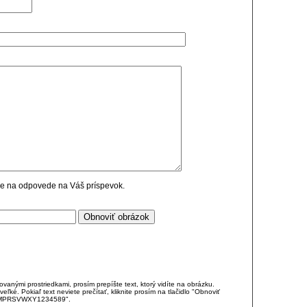
cie na odpovede na Váš príspevok.
anými prostriedkami, prosím prepíšte text, ktorý vidíte na obrázku.
é. Pokiaľ text neviete prečítať, kliknite prosím na tlačidlo "Obnoviť
DJKMPRSVWXY1234589".