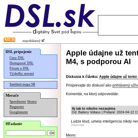
neprihlásený
Apple údajne už ten
DSL pripojenie
Ceny DSL
M4, s podporou AI
Dostupnosť DSL
Fórum o DSL
Výsledky meraní
Diskusia k článku:
Apple údajne už tento
Satelitná mapa SR
Prispievajte do diskusií ako
prihlásený užív
Komentár, na ktorý odpovedáte:
Merače
Speedmeter
Merania
Pingmeter
Aj tak to nikoho nezaujima
Googlemeter
Od: Battery Voltass | Pridané: 2024-04-12 1
Ludze klud, umela inteligencia nikdy ne
Hľadanie
Odpovedať
Meno: