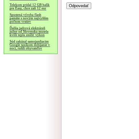
Telekom pridal 12 GB balík
pre Easy, chce zaň 12 eur
Spustená výroba flash
pamäte s novým najvyšším
počtom vrstiev
Ďalšia jadrová elektráreň
južne od Slovenska musela
kvôli teplu znížiť výkon
Súd zakázal samojazdiacim
Google taxíkom dobíjanie v
noci, rušili obyvateľov