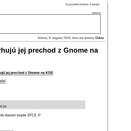
Za poslednú hodinu: 6 meraní
inzercia
Sobota, 8. augusta 2026, dnes má meniny
Oskár
rhujú jej prechod z Gnome na
hujú jej prechod z Gnome na KDE
ateľ
.
48:34
preto davam vsade XFCE :P