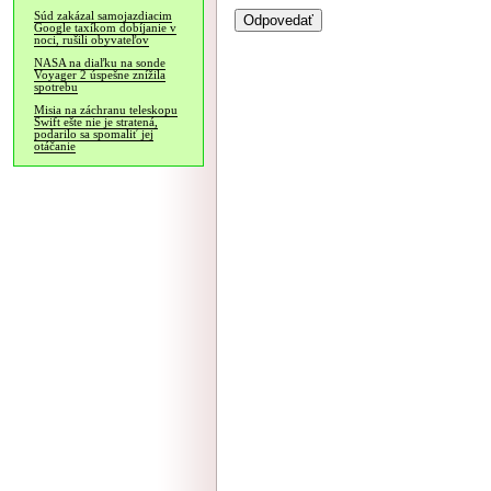
Súd zakázal samojazdiacim
Google taxíkom dobíjanie v
noci, rušili obyvateľov
NASA na diaľku na sonde
Voyager 2 úspešne znížila
spotrebu
Misia na záchranu teleskopu
Swift ešte nie je stratená,
podarilo sa spomaliť jej
otáčanie