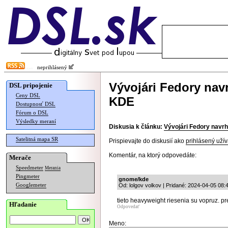
neprihlásený
Vývojári Fedory nav
DSL pripojenie
Ceny DSL
KDE
Dostupnosť DSL
Fórum o DSL
Výsledky meraní
Diskusia k článku:
Vývojári Fedory navr
Satelitná mapa SR
Prispievajte do diskusií ako
prihlásený užív
Komentár, na ktorý odpovedáte:
Merače
Speedmeter
Merania
Pingmeter
gnome/kde
Googlemeter
Od: lolgov volkov | Pridané: 2024-04-05 08:
tieto heavyweight riesenia su vopruz. 
Hľadanie
Odpovedať
Meno: