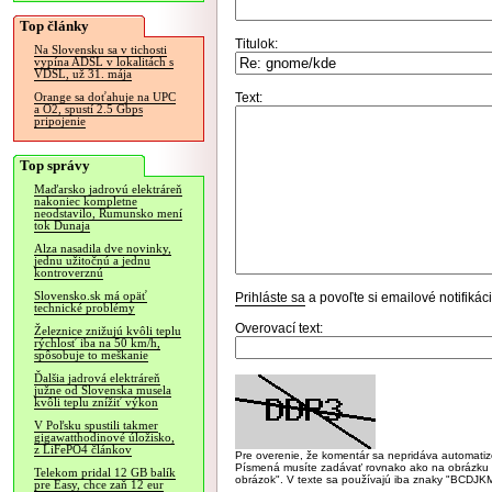
Top články
Titulok:
Na Slovensku sa v tichosti
vypína ADSL v lokalitách s
VDSL, už 31. mája
Text:
Orange sa doťahuje na UPC
a O2, spustí 2.5 Gbps
pripojenie
Top správy
Maďarsko jadrovú elektráreň
nakoniec kompletne
neodstavilo, Rumunsko mení
tok Dunaja
Alza nasadila dve novinky,
jednu užitočnú a jednu
kontroverznú
Slovensko.sk má opäť
Prihláste sa
a povoľte si emailové notifiká
technické problémy
Overovací text:
Železnice znižujú kvôli teplu
rýchlosť iba na 50 km/h,
spôsobuje to meškanie
Ďalšia jadrová elektráreň
južne od Slovenska musela
kvôli teplu znížiť výkon
V Poľsku spustili takmer
gigawatthodinové úložisko,
z LiFePO4 článkov
Pre overenie, že komentár sa nepridáva automatizov
Písmená musíte zadávať rovnako ako na obrázku veľk
Telekom pridal 12 GB balík
obrázok". V texte sa používajú iba znaky "BC
pre Easy, chce zaň 12 eur