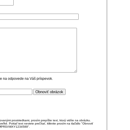
cie na odpovede na Váš príspevok.
anými prostriedkami, prosím prepíšte text, ktorý vidíte na obrázku.
é. Pokiaľ text neviete prečítať, kliknite prosím na tlačidlo "Obnoviť
DJKMPRSVWXY1234589".