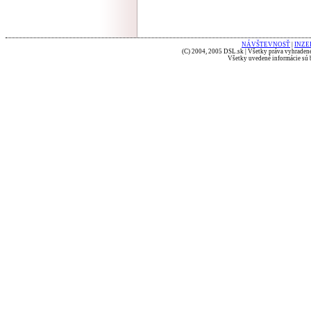
NÁVŠTEVNOSŤ
|
INZE
(C) 2004, 2005 DSL.sk | Všetky práva vyhradené
Všetky uvedené informácie sú b