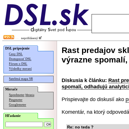
neprihlásený
Rast predajov sk
DSL pripojenie
Ceny DSL
výrazne spomalí,
Dostupnosť DSL
Fórum o DSL
Výsledky meraní
Satelitná mapa SR
Diskusia k článku:
Rast pr
spomalí, odhadujú analytic
Merače
Speedmeter
Merania
Prispievajte do diskusií ako
p
Pingmeter
Googlemeter
Komentár, na ktorý odpovedá
Hľadanie
Re: no teda ?