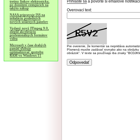
Prihláste sa
a povoľte si emailové notifiká
tretiny lístkov elektronicky,
po donútení cestujúcich na
takýto nákup
Overovací text:
NASA pripravuje ISS na
inštaláciu posledných
nových solárnych panelov
Vydaný nový FFmpeg 9.0,
zlepšil akceleráciu
profesionálnych formátov
videa
Microsoft v čase drahých
Pre overenie, že komentár sa nepridáva automatizov
pamätí sľubuje
Písmená musíte zadávať rovnako ako na obrázku veľk
optimalizovať spotrebu
obrázok". V texte sa používajú iba znaky "BC
RAM vo Windows 11