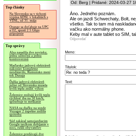
Od: Berg | Pridané: 2024-03-27 1
Top články
Áno. Jedného poznám.
Na Slovensku sa v tichosti
vypína ADSL v lokalitách s
Ale on jazdí Schwechaty, Bolt, ne
VDSL, už 31. mája
všetko. Tak to tam má naskladané 
Orange sa doťahuje na UPC
vačku ako normálny phone.
a O2, spustí 2.5 Gbps
Keby mal v aute tablet so SIM, t
pripojenie
Odpovedať
Top správy
Meno:
Alza nasadila dve novinky,
jednu užitočnú a jednu
kontroverznú
Maďarsko jadrovú elektráreň
Titulok:
nakoniec kompletne
neodstavilo, Rumunsko mení
tok Dunaja
Text:
Ďalšia jadrová elektráreň
južne od Slovenska musela
kvôli teplu znížiť výkon
Železnice znižujú kvôli teplu
rýchlosť iba na 50 km/h,
spôsobuje to meškanie
NASA na diaľku na sonde
Voyager 2 úspešne znížila
spotrebu
Súd zakázal samojazdiacim
Google taxíkom dobíjanie v
noci, rušili obyvateľov
Železnice predávajú dve