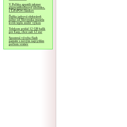
V Poľsku spustili takmer
gigawatthodinové úložisko,
z LiFePO4 článkov
Ďalšia jadrová elektráreň
južne od Slovenska musela
kvôli teplu znížiť výkon
Telekom pridal 12 GB balík
pre Easy, chce zaň 12 eur
Spustená výroba flash
pamäte s novým najvyšším
počtom vrstiev