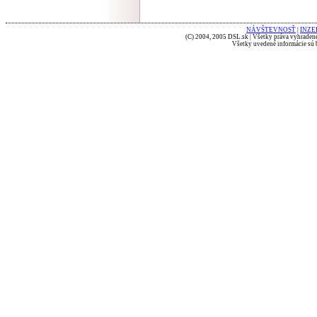
NÁVŠTEVNOSŤ
|
INZE
(C) 2004, 2005 DSL.sk | Všetky práva vyhradené
Všetky uvedené informácie sú b