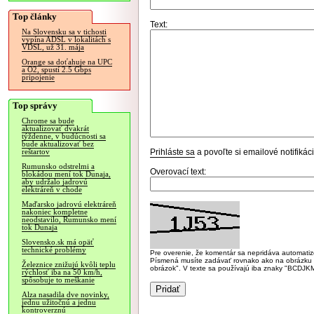
Top články
Text:
Na Slovensku sa v tichosti
vypína ADSL v lokalitách s
VDSL, už 31. mája
Orange sa doťahuje na UPC
a O2, spustí 2.5 Gbps
pripojenie
Top správy
Chrome sa bude
aktualizovať dvakrát
týždenne, v budúcnosti sa
bude aktualizovať bez
Prihláste sa
a povoľte si emailové notifiká
reštartov
Rumunsko odstrelmi a
Overovací text:
blokádou mení tok Dunaja,
aby udržalo jadrovú
elektráreň v chode
Maďarsko jadrovú elektráreň
nakoniec kompletne
neodstavilo, Rumunsko mení
tok Dunaja
Slovensko.sk má opäť
technické problémy
Pre overenie, že komentár sa nepridáva automatizov
Písmená musíte zadávať rovnako ako na obrázku veľk
Železnice znižujú kvôli teplu
obrázok". V texte sa používajú iba znaky "BC
rýchlosť iba na 50 km/h,
spôsobuje to meškanie
Alza nasadila dve novinky,
jednu užitočnú a jednu
kontroverznú