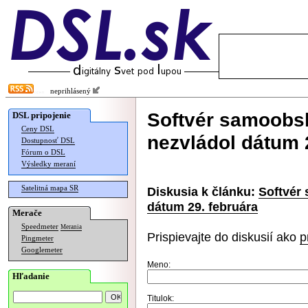
neprihlásený
Softvér samoobs
DSL pripojenie
Ceny DSL
nezvládol dátum 
Dostupnosť DSL
Fórum o DSL
Výsledky meraní
Satelitná mapa SR
Diskusia k článku:
Softvér
dátum 29. februára
Merače
Speedmeter
Merania
Prispievajte do diskusií ako
p
Pingmeter
Googlemeter
Meno:
Hľadanie
Titulok: