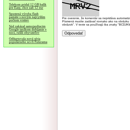
Telekom pridal 12 GB balík
pre Easy, chce zaň 12 eur
Spustená výroba flash
pamäte s novým najvyšším
Pre overenie, že komentár sa nepridáva automatizov
počtom vrstiev
Písmená musíte zadávať rovnako ako na obrázku veľk
obrázok". V texte sa používajú iba znaky "BC
Súd zakázal samojazdiacim
Google taxíkom dobíjanie v
noci, rušili obyvateľov
Odštartovala nová séria
populárneho sci-fi Futurama