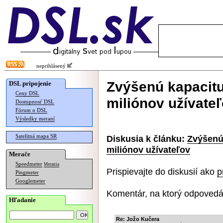
neprihlásený
Zvýšenú kapacitu 
DSL pripojenie
Ceny DSL
miliónov užívate
Dostupnosť DSL
Fórum o DSL
Výsledky meraní
Satelitná mapa SR
Diskusia k článku:
Zvýšenú 
miliónov užívateľov
Merače
Speedmeter
Merania
Prispievajte do diskusií ako
p
Pingmeter
Googlemeter
Komentár, na ktorý odpovedá
Hľadanie
Re: Jožo Kučera