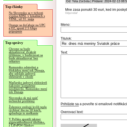
Od: Teta Žoržeta | Pridané: 2024-02-13 08:
Top články
Mne zasa ponukli 30 euri, ked im posky
Na Slovensku sa v tichosti
Odpovedať
vypína ADSL v lokalitách s
VDSL, už 31. mája
Meno:
Orange sa doťahuje na UPC
a O2, spustí 2.5 Gbps
pripojenie
Titulok:
Top správy
Chrome sa bude
aktualizovať dvakrát
Text:
týždenne, v budúcnosti sa
bude aktualizovať bez
reštartov
Rumunsko odstrelmi a
blokádou mení tok Dunaja,
aby udržalo jadrovú
elektráreň v chode
Maďarsko jadrovú elektráreň
nakoniec kompletne
neodstavilo, Rumunsko mení
tok Dunaja
Slovensko.sk má opäť
technické problémy
Prihláste sa
a povoľte si emailové notifiká
Železnice znižujú kvôli teplu
rýchlosť iba na 50 km/h,
Overovací text:
spôsobuje to meškanie
V Poľsku spustili takmer
gigawatthodinové úložisko,
z LiFePO4 článkov