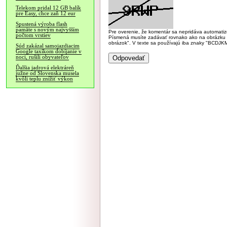
Telekom pridal 12 GB balík
pre Easy, chce zaň 12 eur
Spustená výroba flash
pamäte s novým najvyšším
Pre overenie, že komentár sa nepridáva automatizov
počtom vrstiev
Písmená musíte zadávať rovnako ako na obrázku veľk
obrázok". V texte sa používajú iba znaky "BC
Súd zakázal samojazdiacim
Google taxíkom dobíjanie v
noci, rušili obyvateľov
Ďalšia jadrová elektráreň
južne od Slovenska musela
kvôli teplu znížiť výkon