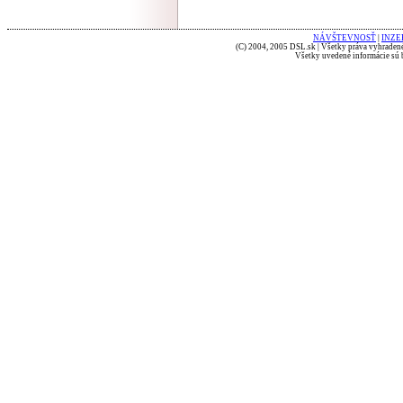
NÁVŠTEVNOSŤ
|
INZE
(C) 2004, 2005 DSL.sk | Všetky práva vyhradené
Všetky uvedené informácie sú b