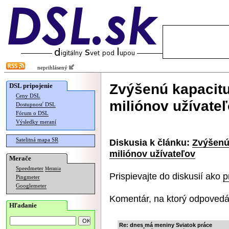
neprihlásený
Zvýšenú kapacitu 
DSL pripojenie
Ceny DSL
miliónov užívate
Dostupnosť DSL
Fórum o DSL
Výsledky meraní
Satelitná mapa SR
Diskusia k článku:
Zvýšenú 
miliónov užívateľov
Merače
Speedmeter
Merania
Prispievajte do diskusií ako
p
Pingmeter
Googlemeter
Komentár, na ktorý odpovedá
Hľadanie
Re: dnes má meniny Sviatok práce