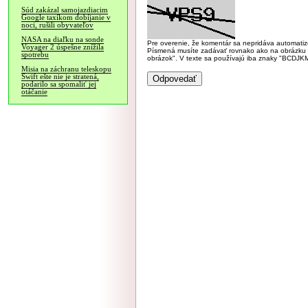
Súd zakázal samojazdiacim
Google taxíkom dobíjanie v
noci, rušili obyvateľov
NASA na diaľku na sonde
Pre overenie, že komentár sa nepridáva automatizov
Voyager 2 úspešne znížila
Písmená musíte zadávať rovnako ako na obrázku veľk
spotrebu
obrázok". V texte sa používajú iba znaky "BC
Misia na záchranu teleskopu
Swift ešte nie je stratená,
podarilo sa spomaliť jej
otáčanie