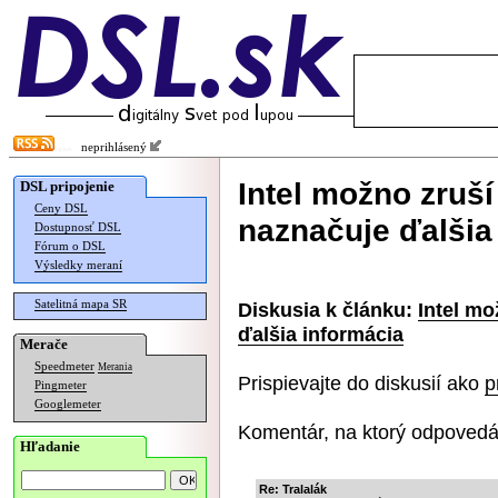
neprihlásený
Intel možno zruš
DSL pripojenie
Ceny DSL
naznačuje ďalšia
Dostupnosť DSL
Fórum o DSL
Výsledky meraní
Satelitná mapa SR
Diskusia k článku:
Intel mo
ďalšia informácia
Merače
Speedmeter
Merania
Prispievajte do diskusií ako
p
Pingmeter
Googlemeter
Komentár, na ktorý odpovedá
Hľadanie
Re: Tralalák