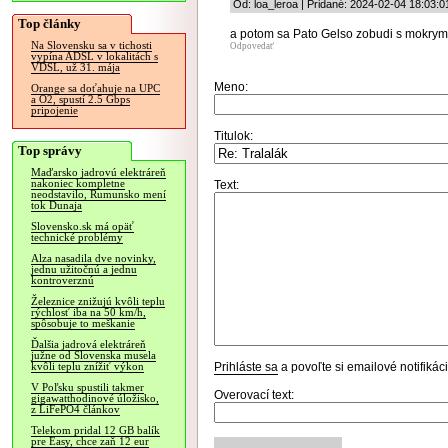
Od: loa_leroa | Pridané: 2024-02-04 18:03:0
Top články
a potom sa Pato Gelso zobudi s mokrymi
Na Slovensku sa v tichosti
Odpovedať
vypína ADSL v lokalitách s
VDSL, už 31. mája
Meno:
Orange sa doťahuje na UPC
a O2, spustí 2.5 Gbps
pripojenie
Titulok:
Top správy
Maďarsko jadrovú elektráreň
nakoniec kompletne
Text:
neodstavilo, Rumunsko mení
tok Dunaja
Slovensko.sk má opäť
technické problémy
Alza nasadila dve novinky,
jednu užitočnú a jednu
kontroverznú
Železnice znižujú kvôli teplu
rýchlosť iba na 50 km/h,
spôsobuje to meškanie
Ďalšia jadrová elektráreň
južne od Slovenska musela
Prihláste sa
a povoľte si emailové notifiká
kvôli teplu znížiť výkon
V Poľsku spustili takmer
Overovací text:
gigawatthodinové úložisko,
z LiFePO4 článkov
Telekom pridal 12 GB balík
pre Easy, chce zaň 12 eur