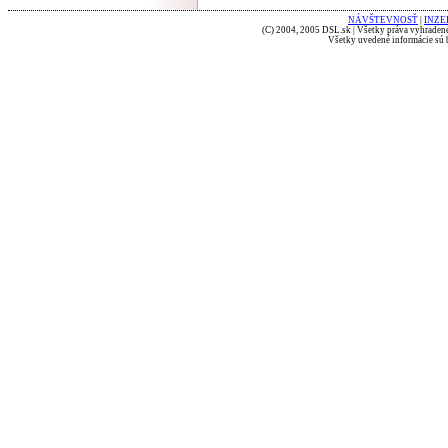
NÁVŠTEVNOSŤ
|
INZE
(C) 2004, 2005 DSL.sk | Všetky práva vyhradené
Všetky uvedené informácie sú b