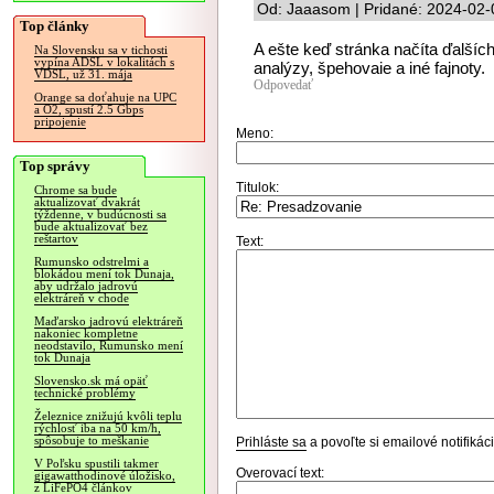
Od: Jaaasom | Pridané: 2024-02-
Top články
A ešte keď stránka načíta ďalší
Na Slovensku sa v tichosti
vypína ADSL v lokalitách s
analýzy, špehovaie a iné fajnoty.
VDSL, už 31. mája
Odpovedať
Orange sa doťahuje na UPC
a O2, spustí 2.5 Gbps
pripojenie
Meno:
Top správy
Titulok:
Chrome sa bude
aktualizovať dvakrát
týždenne, v budúcnosti sa
bude aktualizovať bez
reštartov
Text:
Rumunsko odstrelmi a
blokádou mení tok Dunaja,
aby udržalo jadrovú
elektráreň v chode
Maďarsko jadrovú elektráreň
nakoniec kompletne
neodstavilo, Rumunsko mení
tok Dunaja
Slovensko.sk má opäť
technické problémy
Železnice znižujú kvôli teplu
rýchlosť iba na 50 km/h,
spôsobuje to meškanie
Prihláste sa
a povoľte si emailové notifiká
V Poľsku spustili takmer
Overovací text:
gigawatthodinové úložisko,
z LiFePO4 článkov