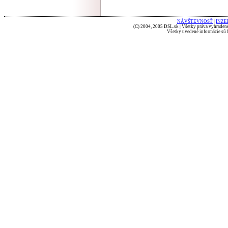
NÁVŠTEVNOSŤ
|
INZE
(C) 2004, 2005 DSL.sk | Všetky práva vyhradené
Všetky uvedené informácie sú b