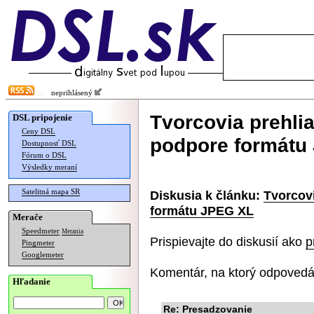
neprihlásený
Tvorcovia prehli
DSL pripojenie
Ceny DSL
podpore formátu
Dostupnosť DSL
Fórum o DSL
Výsledky meraní
Satelitná mapa SR
Diskusia k článku:
Tvorcov
formátu JPEG XL
Merače
Speedmeter
Merania
Prispievajte do diskusií ako
p
Pingmeter
Googlemeter
Komentár, na ktorý odpovedá
Hľadanie
Re: Presadzovanie