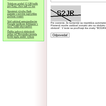
Telekom pridal 12 GB balík
pre Easy, chce zaň 12 eur
Spustená výroba flash
pamäte s novým najvyšším
počtom vrstiev
Súd zakázal samojazdiacim
Pre overenie, že komentár sa nepridáva automatizov
Google taxíkom dobíjanie v
Písmená musíte zadávať rovnako ako na obrázku veľk
noci, rušili obyvateľov
obrázok". V texte sa používajú iba znaky "BC
Ďalšia jadrová elektráreň
južne od Slovenska musela
kvôli teplu znížiť výkon