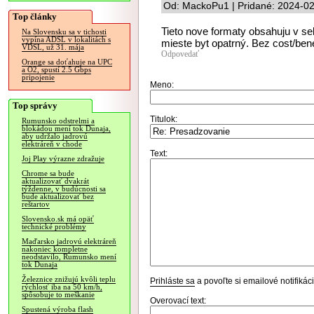
Od: MackoPu1 | Pridané: 2024-02
Top články
Tieto nove formaty obsahuju v se
Na Slovensku sa v tichosti
vypína ADSL v lokalitách s
mieste byt opatrný. Bez cost/bene
VDSL, už 31. mája
Odpovedať
Orange sa doťahuje na UPC
a O2, spustí 2.5 Gbps
pripojenie
Meno:
Top správy
Titulok:
Rumunsko odstrelmi a
blokádou mení tok Dunaja,
aby udržalo jadrovú
elektráreň v chode
Text:
Joj Play výrazne zdražuje
Chrome sa bude
aktualizovať dvakrát
týždenne, v budúcnosti sa
bude aktualizovať bez
reštartov
Slovensko.sk má opäť
technické problémy
Maďarsko jadrovú elektráreň
nakoniec kompletne
neodstavilo, Rumunsko mení
tok Dunaja
Železnice znižujú kvôli teplu
Prihláste sa
a povoľte si emailové notifiká
rýchlosť iba na 50 km/h,
spôsobuje to meškanie
Overovací text:
Spustená výroba flash