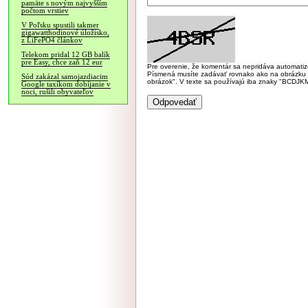
pamäte s novým najvyšším
počtom vrstiev
V Poľsku spustili takmer
gigawatthodinové úložisko,
z LiFePO4 článkov
Telekom pridal 12 GB balík
pre Easy, chce zaň 12 eur
Pre overenie, že komentár sa nepridáva automatizov
Písmená musíte zadávať rovnako ako na obrázku veľk
Súd zakázal samojazdiacim
obrázok". V texte sa používajú iba znaky "BC
Google taxíkom dobíjanie v
noci, rušili obyvateľov