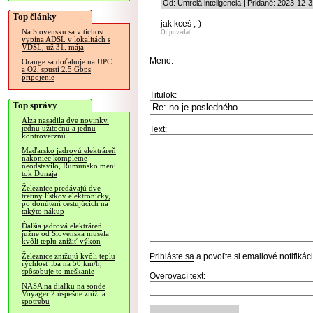
Od: Umrelá inteligencia | Pridané: 2023-12-
Top články
jak kceš ;-)
Na Slovensku sa v tichosti
Odpovedať
vypína ADSL v lokalitách s
VDSL, už 31. mája
Meno:
Orange sa doťahuje na UPC
a O2, spustí 2.5 Gbps
pripojenie
Titulok:
Top správy
Alza nasadila dve novinky,
jednu užitočnú a jednu
Text:
kontroverznú
Maďarsko jadrovú elektráreň
nakoniec kompletne
neodstavilo, Rumunsko mení
tok Dunaja
Železnice predávajú dve
tretiny lístkov elektronicky,
po donútení cestujúcich na
takýto nákup
Ďalšia jadrová elektráreň
južne od Slovenska musela
kvôli teplu znížiť výkon
Prihláste sa
a povoľte si emailové notifiká
Železnice znižujú kvôli teplu
rýchlosť iba na 50 km/h,
spôsobuje to meškanie
Overovací text:
NASA na diaľku na sonde
Voyager 2 úspešne znížila
spotrebu