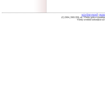
NÁVŠTEVNOSŤ
|
INZE
(C) 2004, 2005 DSL.sk | Všetky práva vyhradené
Všetky uvedené informácie sú b