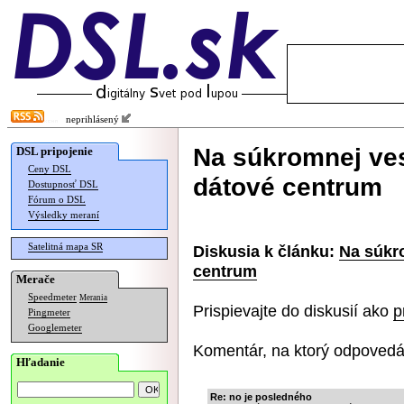
neprihlásený
Na súkromnej ves
DSL pripojenie
Ceny DSL
dátové centrum
Dostupnosť DSL
Fórum o DSL
Výsledky meraní
Satelitná mapa SR
Diskusia k článku:
Na súkro
centrum
Merače
Speedmeter
Merania
Prispievajte do diskusií ako
p
Pingmeter
Googlemeter
Komentár, na ktorý odpovedá
Hľadanie
Re: no je posledného