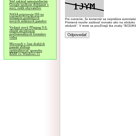
Súd zakázal samojazdiacim
Google taxíkom dobíjanie v
noci, rušili obyvateľov
NASA pripravuje ISS na
inštaláciu posledných
Pre overenie, že komentár sa nepridáva automatizov
nových solárnych panelov
Písmená musíte zadávať rovnako ako na obrázku veľk
obrázok". V texte sa používajú iba znaky "BC
Vydaný nový FFmpeg 9.0,
zlepšil akceleráciu
profesionálnych formátov
videa
Microsoft v čase drahých
pamätí sľubuje
optimalizovať spotrebu
RAM vo Windows 11