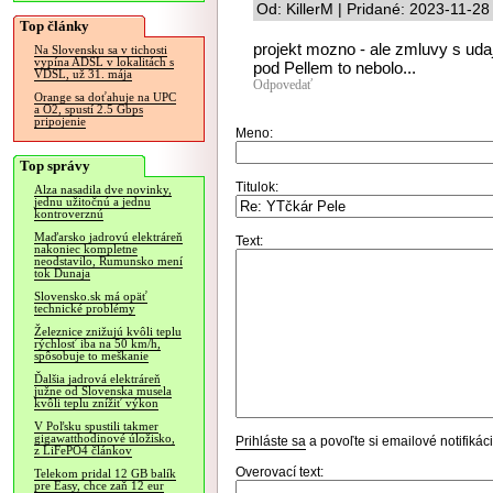
Od: KillerM | Pridané: 2023-11-28
Top články
projekt mozno - ale zmluvy s uda
Na Slovensku sa v tichosti
vypína ADSL v lokalitách s
pod Pellem to nebolo...
VDSL, už 31. mája
Odpovedať
Orange sa doťahuje na UPC
a O2, spustí 2.5 Gbps
pripojenie
Meno:
Top správy
Titulok:
Alza nasadila dve novinky,
jednu užitočnú a jednu
kontroverznú
Maďarsko jadrovú elektráreň
Text:
nakoniec kompletne
neodstavilo, Rumunsko mení
tok Dunaja
Slovensko.sk má opäť
technické problémy
Železnice znižujú kvôli teplu
rýchlosť iba na 50 km/h,
spôsobuje to meškanie
Ďalšia jadrová elektráreň
južne od Slovenska musela
kvôli teplu znížiť výkon
V Poľsku spustili takmer
gigawatthodinové úložisko,
Prihláste sa
a povoľte si emailové notifiká
z LiFePO4 článkov
Overovací text:
Telekom pridal 12 GB balík
pre Easy, chce zaň 12 eur