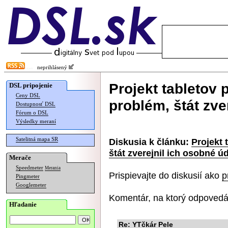
neprihlásený
Projekt tabletov 
DSL pripojenie
Ceny DSL
problém, štát zve
Dostupnosť DSL
Fórum o DSL
Výsledky meraní
Satelitná mapa SR
Diskusia k článku:
Projekt 
štát zverejnil ich osobné ú
Merače
Speedmeter
Merania
Prispievajte do diskusií ako
p
Pingmeter
Googlemeter
Komentár, na ktorý odpovedá
Hľadanie
Re: YTčkár Pele