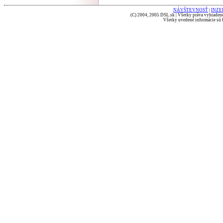
NÁVŠTEVNOSŤ
|
INZE
(C) 2004, 2005 DSL.sk | Všetky práva vyhradené
Všetky uvedené informácie sú b