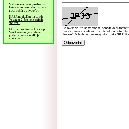
Súd zakázal samojazdiacim
Google taxíkom dobíjanie v
noci, rušili obyvateľov
NASA na diaľku na sonde
Voyager 2 úspešne znížila
spotrebu
Pre overenie, že komentár sa nepridáva automatizov
Misia na záchranu teleskopu
Písmená musíte zadávať rovnako ako na obrázku veľk
Swift ešte nie je stratená,
obrázok". V texte sa používajú iba znaky "BC
podarilo sa spomaliť jej
otáčanie