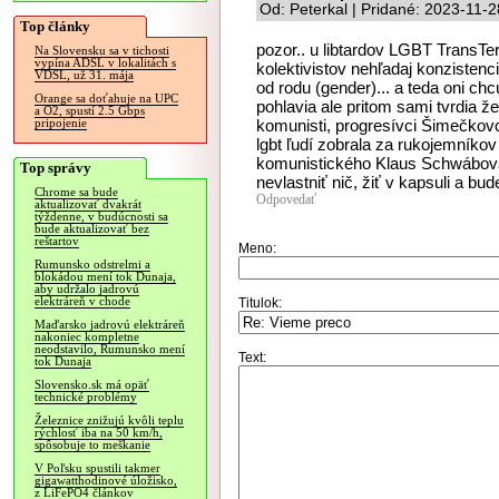
Od: Peterkal | Pridané: 2023-11-
Top články
pozor.. u libtardov LGBT TransTe
Na Slovensku sa v tichosti
vypína ADSL v lokalitách s
kolektivistov nehľadaj konzistenci
VDSL, už 31. mája
od rodu (gender)... a teda oni ch
Orange sa doťahuje na UPC
pohlavia ale pritom sami tvrdia že 
a O2, spustí 2.5 Gbps
komunisti, progresívci Šimečkovci
pripojenie
lgbt ľudí zobrala za rukojemníko
komunistického Klaus Schwábov
Top správy
nevlastniť nič, žiť v kapsuli a bud
Chrome sa bude
Odpovedať
aktualizovať dvakrát
týždenne, v budúcnosti sa
bude aktualizovať bez
reštartov
Meno:
Rumunsko odstrelmi a
blokádou mení tok Dunaja,
aby udržalo jadrovú
elektráreň v chode
Titulok:
Maďarsko jadrovú elektráreň
nakoniec kompletne
neodstavilo, Rumunsko mení
Text:
tok Dunaja
Slovensko.sk má opäť
technické problémy
Železnice znižujú kvôli teplu
rýchlosť iba na 50 km/h,
spôsobuje to meškanie
V Poľsku spustili takmer
gigawatthodinové úložisko,
z LiFePO4 článkov