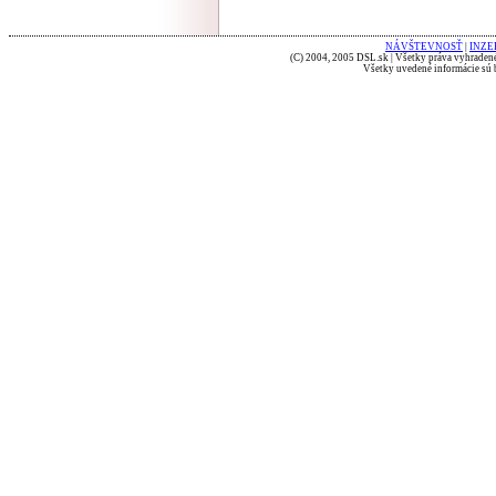
NÁVŠTEVNOSŤ
|
INZE
(C) 2004, 2005 DSL.sk | Všetky práva vyhradené
Všetky uvedené informácie sú b