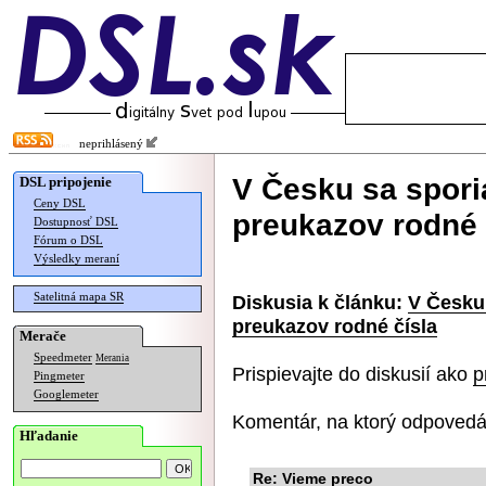
neprihlásený
V Česku sa sporia
DSL pripojenie
Ceny DSL
preukazov rodné 
Dostupnosť DSL
Fórum o DSL
Výsledky meraní
Satelitná mapa SR
Diskusia k článku:
V Česku 
preukazov rodné čísla
Merače
Speedmeter
Merania
Prispievajte do diskusií ako
p
Pingmeter
Googlemeter
Komentár, na ktorý odpovedá
Hľadanie
Re: Vieme preco