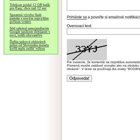
Telekom pridal 12 GB balík
pre Easy, chce zaň 12 eur
Spustená výroba flash
Prihláste sa
a povoľte si emailové notifiká
pamäte s novým najvyšším
počtom vrstiev
Overovací text:
Súd zakázal samojazdiacim
Google taxíkom dobíjanie v
noci, rušili obyvateľov
Ďalšia jadrová elektráreň
južne od Slovenska musela
kvôli teplu znížiť výkon
Pre overenie, že komentár sa nepridáva automatizov
Písmená musíte zadávať rovnako ako na obrázku veľk
obrázok". V texte sa používajú iba znaky "BC