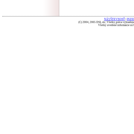
NÁVŠTEVNOSŤ
|
INZE
(C) 2004, 2005 DSL.sk | Všetky práva vyhradené
Všetky uvedené informácie sú b