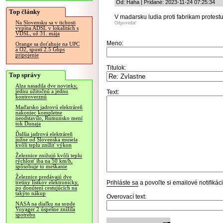
Od: Haha | Pridané: 2023-11-24 07:25:34
Top články
V madarsku ludia proti fabrikam protestuj
Na Slovensku sa v tichosti
Odpovedať
vypína ADSL v lokalitách s
VDSL, už 31. mája
Meno:
Orange sa doťahuje na UPC
a O2, spustí 2.5 Gbps
pripojenie
Titulok:
Top správy
Alza nasadila dve novinky,
jednu užitočnú a jednu
Text:
kontroverznú
Maďarsko jadrovú elektráreň
nakoniec kompletne
neodstavilo, Rumunsko mení
tok Dunaja
Ďalšia jadrová elektráreň
južne od Slovenska musela
kvôli teplu znížiť výkon
Železnice znižujú kvôli teplu
rýchlosť iba na 50 km/h,
spôsobuje to meškanie
Železnice predávajú dve
Prihláste sa
a povoľte si emailové notifiká
tretiny lístkov elektronicky,
po donútení cestujúcich na
takýto nákup
Overovací text:
NASA na diaľku na sonde
Voyager 2 úspešne znížila
spotrebu