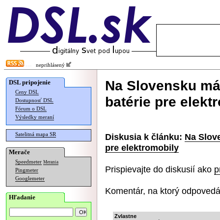
neprihlásený
Na Slovensku má 
DSL pripojenie
Ceny DSL
batérie pre elekt
Dostupnosť DSL
Fórum o DSL
Výsledky meraní
Satelitná mapa SR
Diskusia k článku:
Na Slove
pre elektromobily
Merače
Speedmeter
Merania
Prispievajte do diskusií ako
p
Pingmeter
Googlemeter
Komentár, na ktorý odpovedá
Hľadanie
Zvlastne