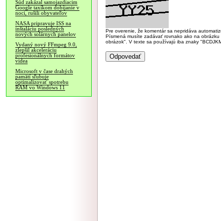
Súd zakázal samojazdiacim
Google taxíkom dobíjanie v
noci, rušili obyvateľov
NASA pripravuje ISS na
inštaláciu posledných
Pre overenie, že komentár sa nepridáva automatizov
nových solárnych panelov
Písmená musíte zadávať rovnako ako na obrázku veľk
obrázok". V texte sa používajú iba znaky "BC
Vydaný nový FFmpeg 9.0,
zlepšil akceleráciu
profesionálnych formátov
videa
Microsoft v čase drahých
pamätí sľubuje
optimalizovať spotrebu
RAM vo Windows 11