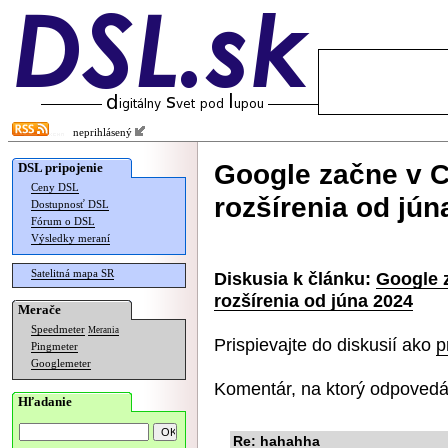
neprihlásený
Google začne v C
DSL pripojenie
Ceny DSL
rozšírenia od jún
Dostupnosť DSL
Fórum o DSL
Výsledky meraní
Satelitná mapa SR
Diskusia k článku:
Google 
rozšírenia od júna 2024
Merače
Speedmeter
Merania
Prispievajte do diskusií ako
p
Pingmeter
Googlemeter
Komentár, na ktorý odpovedá
Hľadanie
Re: hahahha