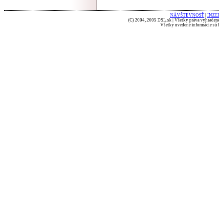
NÁVŠTEVNOSŤ
|
INZE
(C) 2004, 2005 DSL.sk | Všetky práva vyhradené
Všetky uvedené informácie sú b