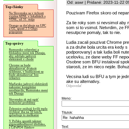
Od: aswr | Pridané: 2023-11-22 0
Top články
Pouzivam Firefox skoro od nepam
Na Slovensku sa v tichosti
vypína ADSL v lokalitách s
VDSL, už 31. mája
Za tie roky som si nevsimol aby
Orange sa doťahuje na UPC
som si to vsimol. Netvrdim, ze FF
a O2, spustí 2.5 Gbps
nesutpcne pomaly, tak to nie.
pripojenie
Ludia zacali pouzivat Chrome pre
Top správy
a za druhe bola urcita era kedy 
Rumunsko odstrelmi a
podporovany) a tak ludia boli nu
blokádou mení tok Dunaja,
aby udržalo jadrovú
ucelovku, ze dane weby FF nepodp
elektráreň v chode
Osobne som BFU instaloval spolu
Chrome sa bude
starosti, ze im nieco nejde. Bohuz
aktualizovať dvakrát
týždenne, v budúcnosti sa
bude aktualizovať bez
Vecsina ludi su BFU a tym je jedn
reštartov
ake su alternativy.
Maďarsko jadrovú elektráreň
Odpovedať
nakoniec kompletne
neodstavilo, Rumunsko mení
tok Dunaja
Meno:
Slovensko.sk má opäť
technické problémy
Železnice znižujú kvôli teplu
rýchlosť iba na 50 km/h,
Titulok:
spôsobuje to meškanie
V Poľsku spustili takmer
gigawatthodinové úložisko,
Text:
z LiFePO4 článkov