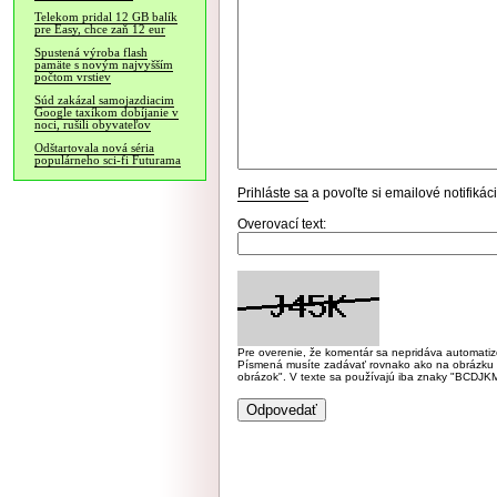
Telekom pridal 12 GB balík
pre Easy, chce zaň 12 eur
Spustená výroba flash
pamäte s novým najvyšším
počtom vrstiev
Súd zakázal samojazdiacim
Google taxíkom dobíjanie v
noci, rušili obyvateľov
Odštartovala nová séria
populárneho sci-fi Futurama
Prihláste sa
a povoľte si emailové notifiká
Overovací text:
Pre overenie, že komentár sa nepridáva automatizov
Písmená musíte zadávať rovnako ako na obrázku veľk
obrázok". V texte sa používajú iba znaky "BC